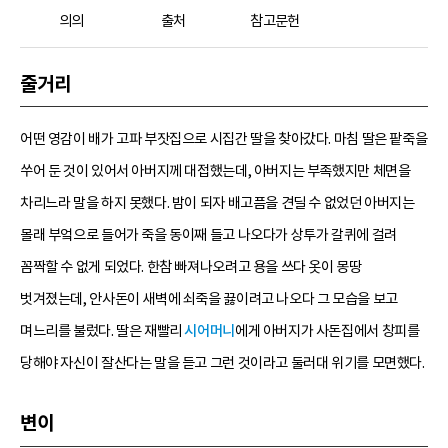
의의
출처
참고문헌
줄거리
어떤 영감이 배가 고파 부잣집으로 시집간 딸을 찾아갔다. 마침 딸은 팥죽을
쑤어 둔 것이 있어서 아버지께 대접했는데, 아버지는 부족했지만 체면을
차리느라 말을 하지 못했다. 밤이 되자 배고픔을 견딜 수 없었던 아버지는
몰래 부엌으로 들어가 죽을 동이째 들고 나오다가 상투가 갈퀴에 걸려
꼼짝할 수 없게 되었다. 한참 빠져나오려고 용을 쓰다 옷이 몽땅
벗겨졌는데, 안사돈이 새벽에 쇠죽을 끓이려고 나오다 그 모습을 보고
며느리를 불렀다. 딸은 재빨리
시어머니
에게 아버지가 사돈집에서 창피를
당해야 자신이 잘산다는 말을 듣고 그런 것이라고 둘러대 위기를 모면했다.
변이