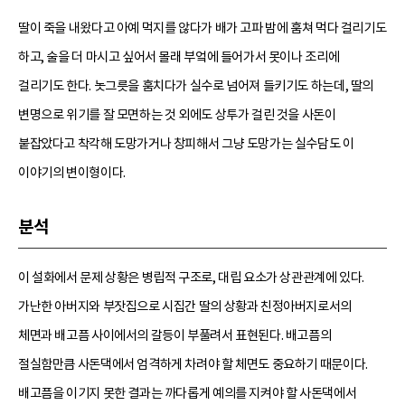
딸이 죽을 내왔다고 아예 먹지를 않다가 배가 고파 밤에 훔쳐 먹다 걸리기도
하고, 술을 더 마시고 싶어서 몰래 부엌에 들어가서 못이나 조리에
걸리기도 한다. 놋그릇을 훔치다가 실수로 넘어져 들키기도 하는데, 딸의
변명으로 위기를 잘 모면하는 것 외에도 상투가 걸린 것을 사돈이
붙잡았다고 착각해 도망가거나 창피해서 그냥 도망가는 실수담도 이
이야기의 변이형이다.
분석
이 설화에서 문제 상황은 병립적 구조로, 대립 요소가 상관관계에 있다.
가난한 아버지와 부잣집으로 시집간 딸의 상황과 친정아버지로서의
체면과 배고픔 사이에서의 갈등이 부풀려서 표현된다. 배고픔의
절실함만큼 사돈댁에서 엄격하게 차려야 할 체면도 중요하기 때문이다.
배고픔을 이기지 못한 결과는 까다롭게 예의를 지켜야 할 사돈댁에서