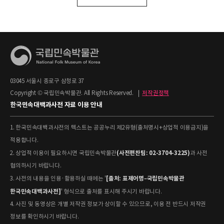
03045 서울시 종로구 삼청로 37
Copyright © 국립민속박물관. All Rights Reserved.
|
저작권정책
한국민속대백과사전 자료 이용 안내
1. 한국민속대백과사전의 텍스트는 공공누리 제2유형(출처명시+상업적 이용금지)을
적용합니다.
(사전편찬팀: 02-3704-3225)
2. 상업적 이용이 필요하시면 국립민속박물관
과 사전
협의하시기 바랍니다.
[출처: 표제어명–국립민속박물관
3. 사전의 내용을 인용·활용하실 때에는 '
한국민속대백과사전]
' 형식으로 출처를 표시해 주시기 바랍니다.
4. 사진 및 동영상은 개별 저작권 정보가 상이할 수 있으므로, 이용 전 반드시 저작권
정보를 확인하시기 바랍니다.