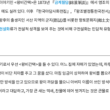
야기인 <왕비간택>은 1873년 『
금계필담
(錦溪筆談)』에서 영조의 
에도 실려 있다. 이후 『한국야담사화전집』, 『왕조별정통한국전서』
왕후의 출생지인 서산 지역의 군지(郡誌)를 비롯한 향토문화지(鄕土文
헌설화
류가 전설적 성격을 보여 주는 것에 비해 구전설화는 민담적 유
로서 우선 <왕비간택>을 들 수 있다. 어느 집에 자매가 있었는데, 
생이 비단 치마를 주고 그 꿈을 샀다. 마침 임금이 상처하여 왕비를 뽑
만 방석을 안고 있으므로 왕이 까닭을 물으니 아버지 이름이 쓰인 방석이
라고 대답하고, 가장 큰 새는 먹새, 찬물에 데어 벗겨지는 것은 큰물로