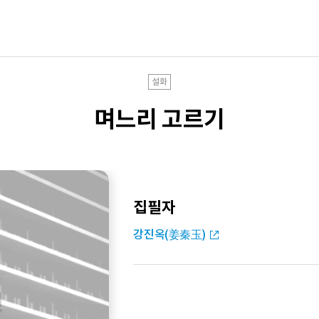
설화
며느리 고르기
집필자
강진옥(姜秦玉)