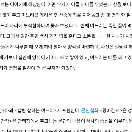
르는 이야기에 해당된다. 어떤 부자가 아들 하나를 두었는데 상을 보니
를 많이 주고 며느리를 데려온 후 산중에 집을 지어놓고 종 몇 명과 한 달
며느리 자리에 부적합하다며 쫓아 보냈다. 두 번째 며느리는 죽만 끓여 
다. 그래서 딸만 주면 백석 거리 땅을 준다고 소문을 내니 한 처녀가 시
종들에게 나무를 해 오게 하여 팔아서 양식을 마련하고, 자신은 길쌈을 
에 가보니 집안에 양식이 가마니 째로 쌓여 있고, 며느리는 베를 짜고 
가 경영을 잘하여 더 큰 부자가 되었다.
간택>과 <살림 잘하는 며느리>가 포함된다.
문헌설화
<왕비간택>은 정
간택>은 간택장에서 주고받는 문답의 내용이 서사의 중심을 이룬다. 
수나인(首內人) 뽑기나 딸들의 소견을 시험하는 변이도 있다. 전라북도