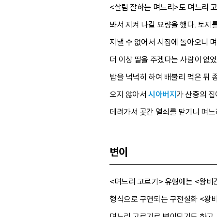
<살림 잘하는 며느리>도 며느리 고
봐서 지켜 나갈 요량을 했다. 토지
지낼 수 없어서 시집에 돌아오니 
더 이상 딸을 주겠다는 사람이 없었
밥을 넉넉히 하여 배불리 먹은 뒤 
오지 않아서
시아버지
가 산중의 집
데려가서 곳간 열쇠를 맡기니 며느리
변이
<며느리 고르기> 유형에는 <왕비
형식으로 구연되는 구전설화 <왕비
며느리 고르기로 변이되기도 하고, 