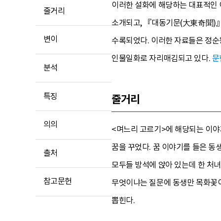
이러한 설화에 해당하는 대표적인 이
줄거리
소개되고, 『대동기문(大東奇聞)』
변이
수록되었다. 이러한 자료들은 정순
인물일화로 자리매김되고 있다.
문
분석
특징
줄거리
의의
<며느리 고르기>에 해당되는 이야기
꿈을 꾸었다. 꿈 이야기를 들은 동
출처
모두들 방석에 앉아 있는데 한 처녀
참고문헌
무엇이냐는 질문에 동생만 목화꽃이
뽑힌다.