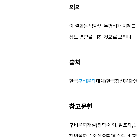
의의
이 설화는 약자인 두꺼비가 지혜를
정도 영향을 미친 것으로 보인다.
출처
한국
구비문학
대계(한국정신문화연구원, 1
참고문헌
구비문학개설(장덕순 외, 일조각, 1
쟁년설화를 중심으로(윤승준, 비교민속학