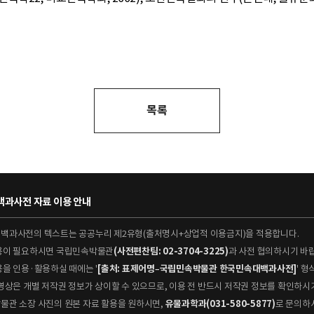
목록
과사전 자료 이용 안내
대백과사전의 텍스트는 공공누리 제2유형(출처명시+상업적 이용금지)을 적용합니다.
이용이 필요하시면 국립민속박물관
(사전편찬팀: 02-3704-3225)
과 사전 협의하시기 바
용을 인용·활용하실 때에는 '
[출처: 표제어명–국립민속박물관 한국민속대백과사전]
' 
 동영상은 개별 저작권 정보가 상이할 수 있으므로, 이용 전 반드시 저작권 정보를 확인하시
박물관 소장 사진의 원본 자료 활용을 원하시면,
유물과학과(031-580-5877)
로 문의하