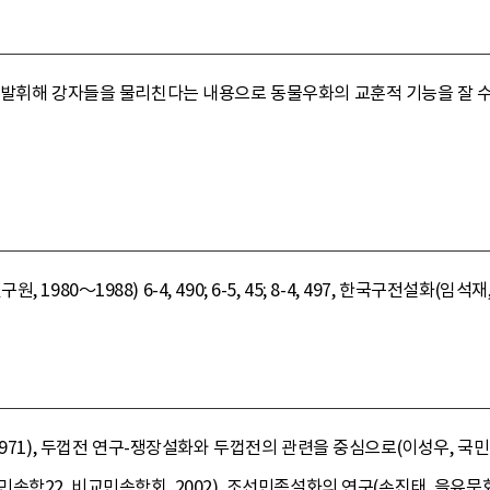
 발휘해 강자들을 물리친다는 내용으로 동물우화의 교훈적 기능을 잘 수
980～1988) 6-4, 490; 6-5, 45; 8-4, 497, 한국구전설화(임석재, 평민
971), 두껍전 연구-쟁장설화와 두껍전의 관련을 중심으로(이성우, 국민대
22, 비교민속학회, 2002), 조선민족설화의 연구(손진태, 을유문화사, 