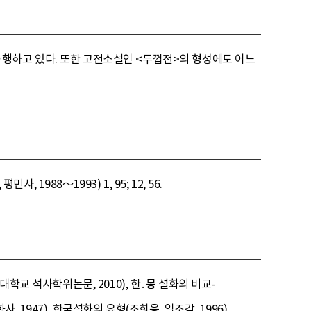
행하고 있다. 또한 고전소설인 <두껍전>의 형성에도 어느
사, 1988～1993) 1, 95; 12, 56.
학교 석사학위논문, 2010), 한․몽 설화의 비교-
1947), 한국설화의 유형(조희웅, 일조각, 1996).