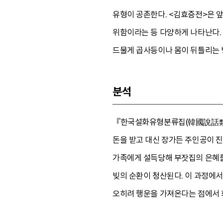
유형이 공존한다. <김효증전>은 앞
위함이라는 등 다양하게 나타난다.
드물게 곱사등이나 몸이 뒤틀리는 
분석
『한국설화유형분류집(韓國說話類型分
돈을 받고 대신 장가든 주인공이 
가족에게 설득당해 부잣집의 은혜를
빚의 순환이 청산된다. 이 과정에서
오히려 행운을 가져온다는 점에서 