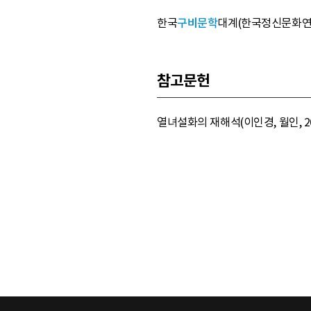
한국
구비문학
대계(한국정신문화연구원, 1
참고문헌
열녀설화의 재해석(이인경, 월인, 2