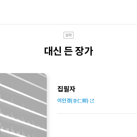
설화
대신 든 장가
집필자
이인경(李仁卿)