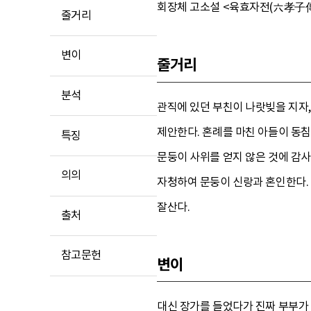
회장체 고소설 <육효자전(六孝子傳
줄거리
변이
줄거리
분석
관직에 있던 부친이 나랏빚을 지자
제안한다. 혼례를 마친 아들이 동침
특징
문둥이 사위를 얻지 않은 것에 감
의의
자청하여 문둥이 신랑과 혼인한다.
잘산다.
출처
참고문헌
변이
대신 장가를 들었다가 진짜 부부가