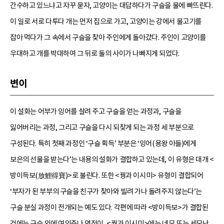
간수하고 있느냐고 자꾸 묻자, 고양이는 대답하다가 구슬을 물에 빠뜨린다.
이 일로 서로 다투다 개는 먼저 집으로 가고, 고양이는 강에서 물고기를
잡아 먹다가 그 속에서 구슬을 찾아 주인에게 돌아갔다. 주인이 고양이를
우대하고 개를 박대하여 그 뒤로 둘의 사이가 나빠지게 되었다.
변이
이 설화는 어부가 잉어를 살려 주고 구슬을 얻는 과정과, 구슬을
잃어버리는 과정, 그리고 구슬을 다시 되찾게 되는 과정 세 부분으로
구성된다. 특히 첫째 과정인 ‘구슬 획득’ 부분은 ‘잉어(용왕 아들)에게
보은의 선물을 받는다’는 내용의 설화가 결합하고 있는데, 이 유형은 대개 <
방이득보(放鯉得寶)>로 불린다. 또한 <꿩과 이시미> 유형이 결합되어
‘부자가 된 부부의 구슬을 친구가 찾아와 빌려 가나 돌려주지 않는다’는
구슬 분실 과정이 전개되는 예도 있다. 각편에 따라 <방이득보>가 결합된
것에는 구슬 외에 여의주나 연적이, <꿩과 이시미>에는 네모 또는 세모난