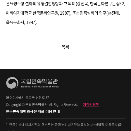
견묘쟁주형 설화의 유형결합양상과 그 의미(강진옥, 한국문화연구논총52,
이화여자대학교 한국문화연구원, 1987), 조선민족설화의 연구(손진태,
을유문화사, 1947).
목록
03045 서울시 종로구 삼청로 37
Copyright © 국립민속박물관. All Rights Reserved.
|
저작권정책
한국민속대백과사전 자료 이용 안내
1. 한국민속대백과사전의 텍스트는 공공누리 제2유형(출처명시+상업적 이용금지)을