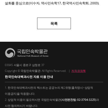
설화를 중심으로(이수자, 역사민속학17, 한국역사민속학회, 2003).
목록
03045 서울시 종로구 삼청로 37
Copyright © 국립민속박물관. All Rights Reserved.
|
저작권정책
한국민속대백과사전 자료 이용 안내
1. 한국민속대백과사전의 텍스트는 공공누리 제2유형(출처명시+상업적
이용금지)을 적용합니다.
2. 상업적 이용이 필요하시면 국립민속박물관
(사전편찬팀: 02-3704-3225)
과
사전 협의하시기 바랍니다.