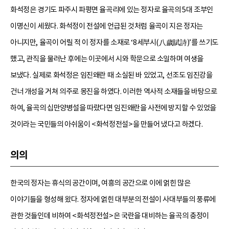
화석정은 경기도 파주시 파평면 율곡리에 있는 정자로 율곡의 5대 조부인
이명신이 세웠다. 화석정이 전설에 언급된 것처럼 율곡이 지은 정자는
아니지만, 율곡이 어릴 적 이 정자를 소재로 ‘8세부시(八歲賦詩)’를 쓰기도
했고, 관직을 물러난 후에는 이곳에서 시와 학문으로 소일하며 여생을
보냈다. 실제로 화석정은 임진왜란 때 소실된 바 있었고, 선조도 임진강을
건너 개성을 거쳐 의주로 몽진을 하였다. 이러한 역사적 소재들을 바탕으로
하여, 율곡의 십만양병설을 따랐다면 임진왜란을 사전에 방지할 수 있었을
것이라는 국민들의 아쉬움이 <화석정전설>을 만들어 냈다고 하겠다.
의의
한국의 정자는 휴식의 공간이며, 여흥의 공간으로 이에 얽힌 많은
이야기들을 형성해 왔다. 정자에 얽힌 대부분의 전설이 사대부들의 풍류에
관한 것들인데 비하여 <화석정전설>은 국란을 대비하는 율곡의 충정이