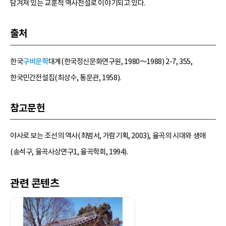
담겨져 있는 교훈적 역사전설로 이야기되고 있다.
출처
한국
구비문학
대계(한국정신문화연구원, 1980～1988) 2-7, 355,
한국민간전설집(최상수, 통문관, 1958).
참고문헌
야사로 보는 조선의 역사(최범서, 가람기획, 2003), 율곡의 시대와 생애
(송석구, 율곡사상연구1, 율곡학회, 1994).
관련 콘텐츠