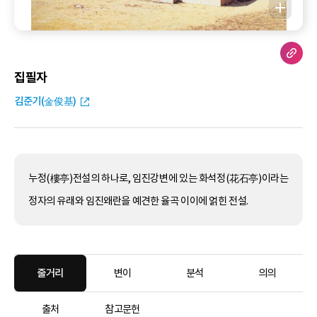
집필자
김준기(金俊基)
누정(樓亭)전설의 하나로, 임진강변에 있는 화석정(花石亭)이라는
정자의 유래와 임진왜란을 예견한 율곡 이이에 얽힌 전설.
줄거리
변이
분석
의의
출처
참고문헌