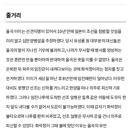
줄거리
율곡 이이는 선견지명이 있어서 10년 안에 일본이 조선을 침범할 것임을
미리 알고 십만양병설을 주장하였다. 당시 유성룡 등 대부분의 대신들은
율곡의 말이 지나친 기우에 불과하고, 나라가 무사할 때 병사를 양성하는
것은 혼란만 만들 뿐이라며 반대하여 율곡은 뜻을 이룰 수 없었다. 율곡은
은퇴한 뒤 파주의 임진강이 내려다보이는 곳에 화석정이라는 정자를 짓고
은거하였다. 이이가 세상을 떠난 후 8년 만에 임진왜란이 일어났다. 아무런
대비도 못했던 선조는 신하를 거느리고 한양을 떠나 의주로 피신하기로
하였다. 그러나 임진나루에 도착한 선조 일행은 칠흑 같은 어둠에 도무지 한
치 앞도 내다볼 수가 없어서 도강이 불가능하였다. 이때 갑자기 화석정이
불타오르며 나루를 환히 비추었고, 선조 일행은 무사히 강을 건너 의주로
피신할 수 있었다. 화석정이 그때 불에 탔던 이유는 율곡의 유언