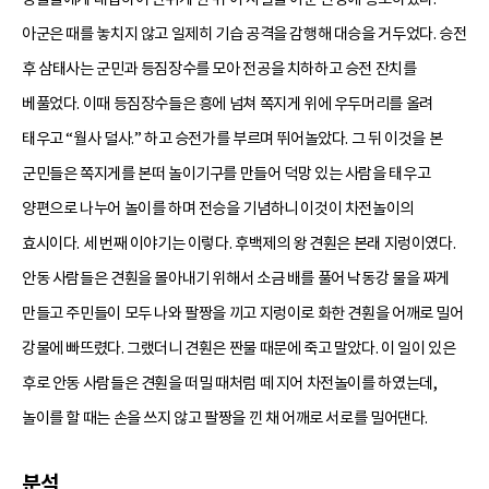
아군은 때를 놓치지 않고 일제히 기습 공격을 감행해 대승을 거두었다. 승전
후 삼태사는 군민과 등짐장수를 모아 전공을 치하하고 승전 잔치를
베풀었다. 이때 등짐장수들은 흥에 넘쳐 쪽지게 위에 우두머리를 올려
태우고 “월사 덜사.” 하고 승전가를 부르며 뛰어놀았다. 그 뒤 이것을 본
군민들은 쪽지게를 본떠 놀이기구를 만들어 덕망 있는 사람을 태우고
양편으로 나누어 놀이를 하며 전승을 기념하니 이것이 차전놀이의
효시이다. 세 번째 이야기는 이렇다. 후백제의 왕 견훤은 본래 지렁이였다.
안동 사람들은 견훤을 몰아내기 위해서 소금 배를 풀어 낙동강 물을 짜게
만들고 주민들이 모두 나와 팔짱을 끼고 지렁이로 화한 견훤을 어깨로 밀어
강물에 빠뜨렸다. 그랬더니 견훤은 짠물 때문에 죽고 말았다. 이 일이 있은
후로 안동 사람들은 견훤을 떠밀 때처럼 떼 지어 차전놀이를 하였는데,
놀이를 할 때는 손을 쓰지 않고 팔짱을 낀 채 어깨로 서로를 밀어댄다.
분석