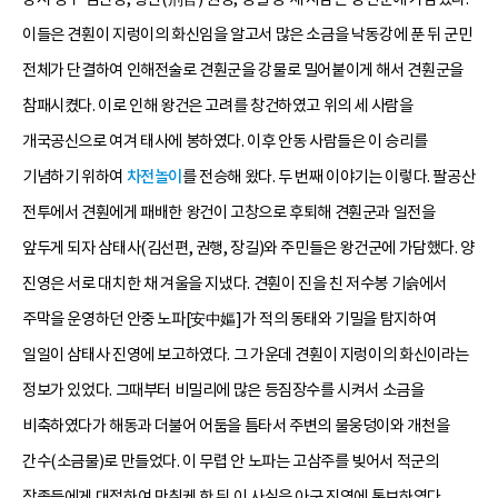
이들은 견훤이 지렁이의 화신임을 알고서 많은 소금을 낙동강에 푼 뒤 군민
전체가 단결하여 인해전술로 견훤군을 강물로 밀어붙이게 해서 견훤군을
참패시켰다. 이로 인해 왕건은 고려를 창건하였고 위의 세 사람을
개국공신으로 여겨 태사에 봉하였다. 이후 안동 사람들은 이 승리를
기념하기 위하여
차전놀이
를 전승해 왔다. 두 번째 이야기는 이렇다. 팔공산
전투에서 견훤에게 패배한 왕건이 고창으로 후퇴해 견훤군과 일전을
앞두게 되자 삼태사(김선편, 권행, 장길)와 주민들은 왕건군에 가담했다. 양
진영은 서로 대치한 채 겨울을 지냈다. 견훤이 진을 친 저수봉 기슭에서
주막을 운영하던 안중 노파[安中嫗]가 적의 동태와 기밀을 탐지하여
일일이 삼태사 진영에 보고하였다. 그 가운데 견훤이 지렁이의 화신이라는
정보가 있었다. 그때부터 비밀리에 많은 등짐장수를 시켜서 소금을
비축하였다가 해동과 더불어 어둠을 틈타서 주변의 물웅덩이와 개천을
간수(소금물)로 만들었다. 이 무렵 안 노파는 고삼주를 빚어서 적군의
장졸들에게 대접하여 만취케 한 뒤 이 사실을 아군 진영에 통보하였다.