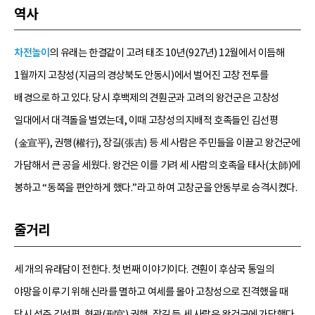
역사
차전놀이
의 유래는 한결같이 고려 태조 10년(927년) 12월에서 이듬해
1월까지 고창성(지금의 경상북도 안동시)에서 벌어진 고창 전투를
배경으로 하고 있다. 당시 후백제의 견훤군과 고려의 왕건군은 고창성
일대에서 대격돌을 벌였는데, 이때 고창성의 지배적 호족들인 김선평
(金宣平), 권행(權行), 장길(張吉) 등 세 사람은 주민들을 이끌고 왕건군에
가담해서 큰 공을 세웠다. 왕건은 이를 기려 세 사람의 호족을 태사(太師)에
봉하고 “동쪽을 편안하게 했다.”라고 하여 고창군을 안동부로 승격시켰다.
줄거리
세 개의 유래담이 전한다. 첫 번째 이야기이다. 견훤이 후삼국 통일의
야망을 이루기 위해 신라를 멸하고 여세를 몰아 고창성으로 진격했을 때
당시 성주 김선평, 형관(刑官) 권행, 장길 등 세 사람은 왕건군에 가담했다.