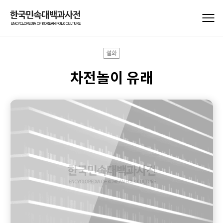
설화
차전놀이 유래