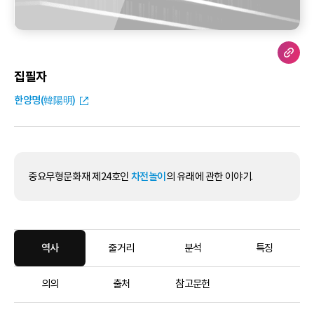
집필자
한양명(韓陽明)
중요무형문화재 제24호인
차전놀이
의 유래에 관한 이야기.
역사
줄거리
분석
특징
의의
출처
참고문헌