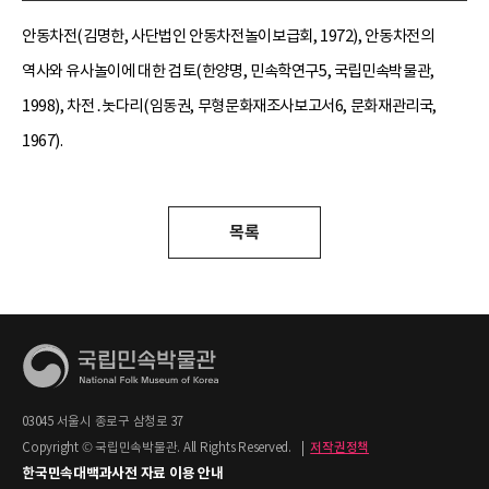
안동차전(김명한, 사단법인 안동차전놀이보급회, 1972), 안동차전의
역사와 유사놀이에 대한 검토(한양명, 민속학연구5, 국립민속박물관,
1998), 차전․놋다리(임동권, 무형문화재조사보고서6, 문화재관리국,
1967).
목록
03045 서울시 종로구 삼청로 37
Copyright © 국립민속박물관. All Rights Reserved.
|
저작권정책
한국민속대백과사전 자료 이용 안내