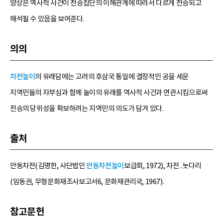
양상은 역사적 사건이 전승집단의 이해관계에 따라서 다르게 전승되고
해석될 수 있음을 보여준다.
의의
차전놀이
의 유래담에는 고려의 후삼국 통일에 결정적인 공을 세운
지역민들의 자부심과 함께 놀이의 유래를 역사적 사건과 연관시킴으로써
전승의 당위성을 확보하려는 지역민의 의도가 담겨 있다.
출처
안동차전(김명한, 사단법인
안동차전놀이
보급회, 1972), 차전․놋다리
(임동권, 무형문화재조사보고서6, 문화재관리국, 1967).
참고문헌