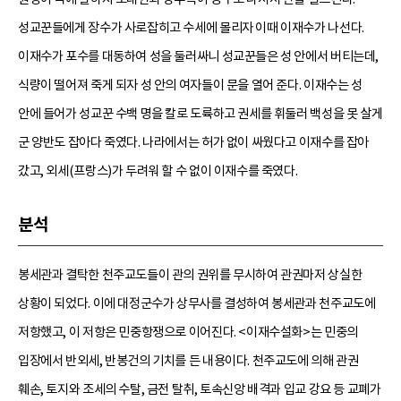
성교꾼들에게 장수가 사로잡히고 수세에 몰리자 이때 이재수가 나선다.
이재수가 포수를 대동하여 성을 둘러싸니 성교꾼들은 성 안에서 버티는데,
식량이 떨어져 죽게 되자 성 안의 여자들이 문을 열어 준다. 이재수는 성
안에 들어가 성교꾼 수백 명을 칼로 도륙하고 권세를 휘둘러 백성을 못 살게
군 양반도 잡아다 죽였다. 나라에서는 허가 없이 싸웠다고 이재수를 잡아
갔고, 외세(프랑스)가 두려워 할 수 없이 이재수를 죽였다.
분석
봉세관과 결탁한 천주교도들이 관의 권위를 무시하여 관권마저 상실한
상황이 되었다. 이에 대정군수가 상무사를 결성하여 봉세관과 천주교도에
저항했고, 이 저항은 민중항쟁으로 이어진다. <이재수설화>는 민중의
입장에서 반외세, 반봉건의 기치를 든 내용이다. 천주교도에 의해 관권
훼손, 토지와 조세의 수탈, 금전 탈취, 토속신앙 배격과 입교 강요 등 교폐가