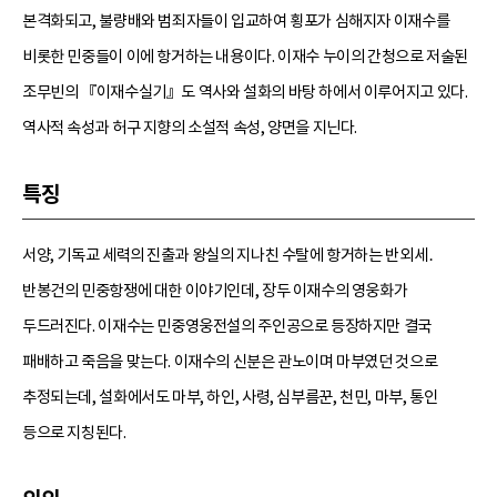
본격화되고, 불량배와 범죄자들이 입교하여 횡포가 심해지자 이재수를
비롯한 민중들이 이에 항거하는 내용이다. 이재수 누이의 간청으로 저술된
조무빈의 『이재수실기』도 역사와 설화의 바탕 하에서 이루어지고 있다.
역사적 속성과 허구 지향의 소설적 속성, 양면을 지닌다.
특징
서양, 기독교 세력의 진출과 왕실의 지나친 수탈에 항거하는 반외세․
반봉건의 민중항쟁에 대한 이야기인데, 장두 이재수의 영웅화가
두드러진다. 이재수는 민중영웅전설의 주인공으로 등장하지만 결국
패배하고 죽음을 맞는다. 이재수의 신분은 관노이며 마부였던 것으로
추정되는데, 설화에서도 마부, 하인, 사령, 심부름꾼, 천민, 마부, 통인
등으로 지칭된다.