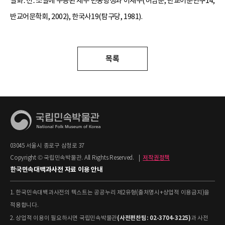
설화․전․소설에 수용된 제주 민중항쟁과 이재수(허남춘, 반교어문연구14,
반교어문학회, 2002), 한국사19(탐구당, 1981).
목록
03045 서울시 종로구 삼청로 37
Copyright © 국립민속박물관. All Rights Reserved.
|
저작권정책
한국민속대백과사전 자료 이용 안내
1. 한국민속대백과사전의 텍스트는 공공누리 제2유형(출처명시+상업적 이용금지)을
적용합니다.
(사전편찬팀: 02-3704-3225)
2. 상업적 이용이 필요하시면 국립민속박물관
과 사전