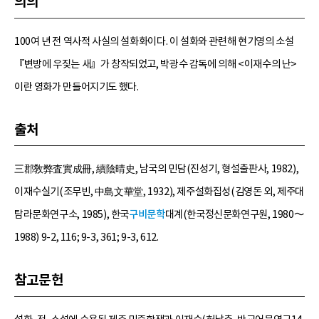
의의
100여 년 전 역사적 사실의 설화화이다. 이 설화와 관련해 현기영의 소설
『변방에 우짖는 새』가 창작되었고, 박광수 감독에 의해 <이재수의 난>
이란 영화가 만들어지기도 했다.
출처
三郡敎弊査實成冊, 續陰晴史, 남국의 민담(진성기, 형설출판사, 1982),
이재수실기(조무빈, 中島文華堂, 1932), 제주설화집성(김영돈 외, 제주대
탐라문화연구소, 1985), 한국
구비문학
대계(한국정신문화연구원, 1980～
1988) 9-2, 116; 9-3, 361; 9-3, 612.
참고문헌