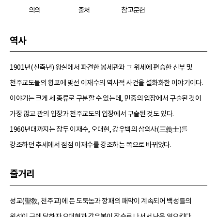
의의
출처
참고문헌
역사
1901년(신축년) 왕실에서 파견한 봉세관과 그 위세에 편승한 신부 및
천주교도들의 횡포에 맞선 이재수의 역사적 사건을 설화화한 이야기이다.
이야기는 크게 세 종류로 구분할 수 있는데, 민중의 입장에서 구술된 것이
가장 많고 관의 입장과 천주교도의 입장에서 구술된 것도 있다.
1960년대까지는 장두 이재수, 오대현, 강우백의 삼의사(三義士)를
강조하던 추세에서 점점 이재수를 강조하는 쪽으로 바뀌었다.
줄거리
성교(聖敎, 천주교)에 든 도둑놈과 깡패의 패악이 계속되어 백성들의
원성이 극에 달하자 오대현과 강우복이 장수로 나서서 난을 일으킨다.