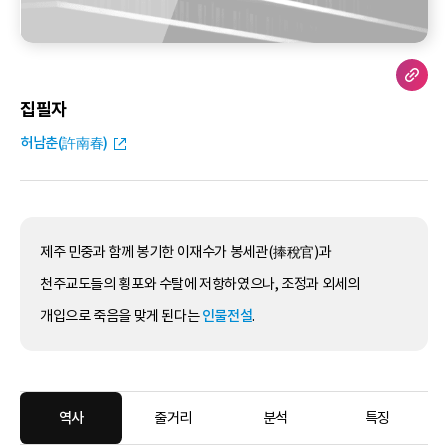
집필자
허남춘(許南春)
제주 민중과 함께 봉기한 이재수가 봉세관(捧稅官)과
천주교도들의 횡포와 수탈에 저항하였으나, 조정과 외세의
개입으로 죽음을 맞게 된다는
인물전설
.
역사
줄거리
분석
특징