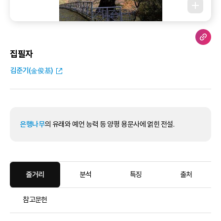
집필자
김준기(金俊基)
은행나무
의 유래와 예언 능력 등 양평 용문사에 얽힌 전설.
줄거리
분석
특징
출처
참고문헌