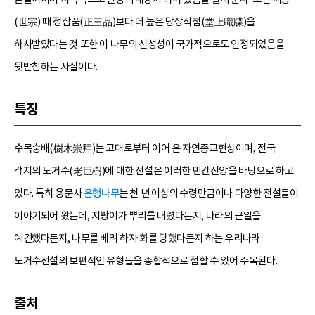
(世宗) 때 정삼품(正三品)보다 더 높은 당상직첩(堂上職牒)을
하사받았다는 것 또한 이 나무의 신성성이 국가적으로도 인정되었음을
뒷받침하는 사실이다.
특징
수목숭배(樹木崇拜)는 고대로부터 이어 온 자연종교현상이며, 전국
각지의 노거수(老巨樹)에 대한 전설은 이러한 민간신앙을 바탕으로 하고
있다. 특히 용문사
은행나무
는 천 년 이상의 수령만큼이나 다양한 전설들이
이야기되어 왔는데, 지팡이가 뿌리를 내렸다든지, 나라의 큰일을
예견했다든지, 나무를 베려 하자 화를 당했다든지 하는 우리나라
노거수전설의 보편적인 유형들을 종합적으로 접할 수 있어 주목된다.
출처