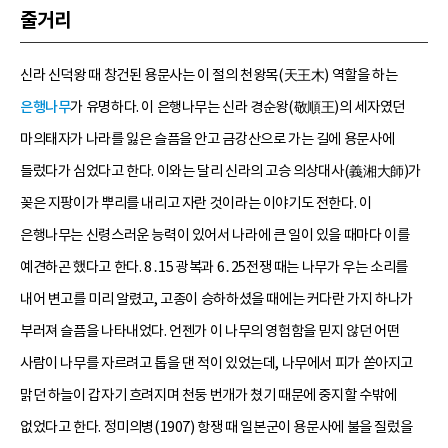
줄거리
신라 신덕왕 때 창건된 용문사는 이 절의 천왕목(天王木) 역할을 하는
은행나무
가 유명하다. 이 은행나무는 신라 경순왕(敬順王)의 세자였던
마의태자가 나라를 잃은 슬픔을 안고 금강산으로 가는 길에 용문사에
들렀다가 심었다고 한다. 이와는 달리 신라의 고승 의상대사(義湘大師)가
꽂은 지팡이가 뿌리를 내리고 자란 것이라는 이야기도 전한다. 이
은행나무는 신령스러운 능력이 있어서 나라에 큰 일이 있을 때마다 이를
예견하곤 했다고 한다. 8․15 광복과 6․25전쟁 때는 나무가 우는 소리를
내어 변고를 미리 알렸고, 고종이 승하하셨을 때에는 커다란 가지 하나가
부러져 슬픔을 나타내었다. 언젠가 이 나무의 영험함을 믿지 않던 어떤
사람이 나무를 자르려고 톱을 댄 적이 있었는데, 나무에서 피가 쏟아지고
맑던 하늘이 갑자기 흐려지며 천둥 번개가 쳤기 때문에 중지할 수밖에
없었다고 한다. 정미의병(1907) 항쟁 때 일본군이 용문사에 불을 질렀을