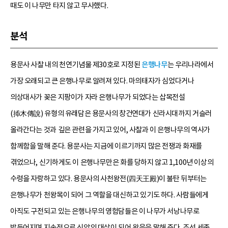
때도 이 나무만 타지 않고 무사했다.
분석
용문사 사찰 내의 천연기념물 제30호로 지정된
은행나무
는 우리나라에서
가장 오래되고 큰 은행나무로 알려져 있다. 마의태자가 심었다거나
의상대사가 꽂은 지팡이가 자라 은행나무가 되었다는 삽목전설
(揷木傳說) 유형의 유래담은 용문사의 창건연대가 신라시대까지 거슬러
올라간다는 것과 깊은 관련을 가지고 있어, 사찰과 이 은행나무의 역사가
함께함을 말해 준다. 용문사는 지금에 이르기까지 많은 전쟁과 화재를
겪었으나, 신기하게도 이 은행나무만은 화를 당하지 않고 1,100년 이상의
수령을 자랑하고 있다. 용문사의 사천왕전(四天王殿)이 불탄 뒤부터는
은행나무가 천왕목이 되어 그 역할을 대신하고 있기도 하다. 사람들에게
아직도 구전되고 있는 은행나무의 영험담들은 이 나무가 서낭나무로
받들어지며 지속적으로 신앙의 대상이 되어 왔음을 말해 준다. 조선 세종