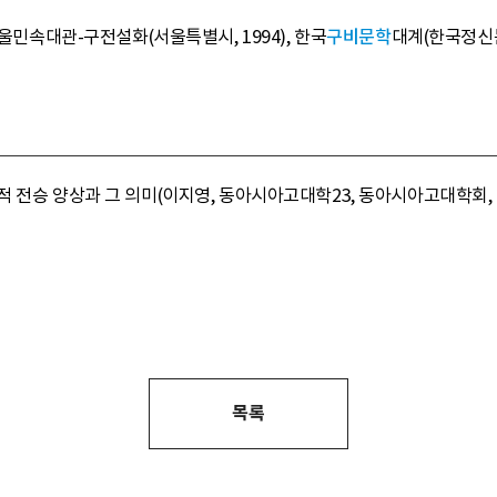
서울민속대관-구전설화(서울특별시, 1994), 한국
구비문학
대계(한국정신문화연
 전승 양상과 그 의미(이지영, 동아시아고대학23, 동아시아고대학회, 2
목록