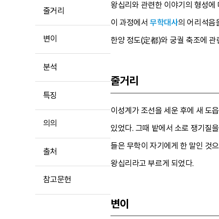
왕십리와 관련한 이야기의 형성에 
줄거리
이 과정에서
무학대사
의 어리석음을
변이
한양 정도(定都)와 궁궐 축조에 
분석
줄거리
특징
이성계가 조선을 세운 후에 새 도
의의
있었다. 그때 밭에서 소로 쟁기질을 
들은 무학이 자기에게 한 말인 것으
출처
왕십리라고 부르게 되었다.
참고문헌
변이