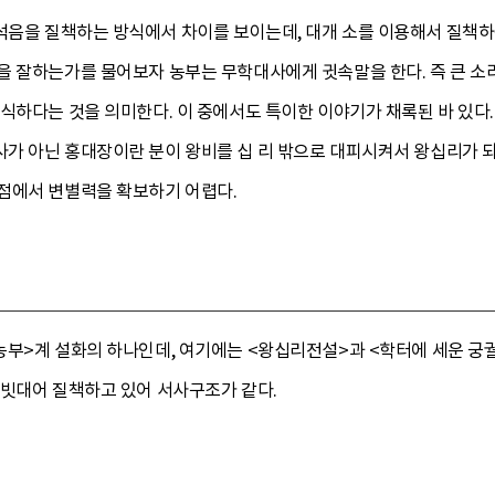
석음을 질책하는 방식에서 차이를 보이는데, 대개 소를 이용해서 질책하
 잘하는가를 물어보자 농부는 무학대사에게 귓속말을 한다. 즉 큰 소리
무식하다는 것을 의미한다. 이 중에서도 특이한 이야기가 채록된 바 있
가 아닌 홍대장이란 분이 왕비를 십 리 밖으로 대피시켜서 왕십리가 
점에서 변별력을 확보하기 어렵다.
부>계 설화의 하나인데, 여기에는 <왕십리전설>과 <학터에 세운 궁궐
 빗대어 질책하고 있어 서사구조가 같다.