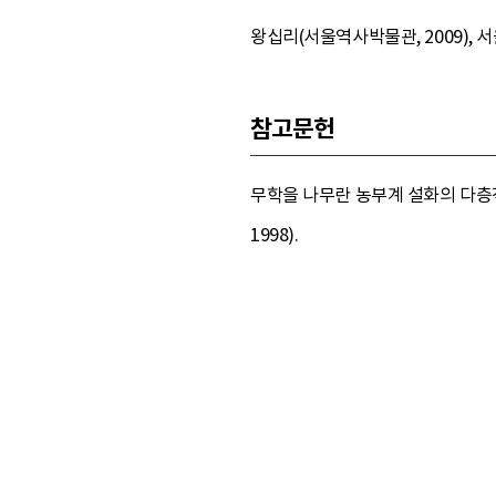
왕십리(서울역사박물관, 2009), 
참고문헌
무학을 나무란 농부계 설화의 다층적
1998).