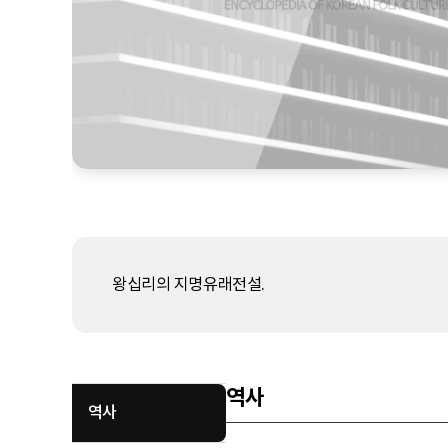
왕십리의 지명유래전설.
역사
역사