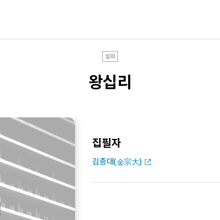
설화
왕십리
집필자
김종대(金宗大)