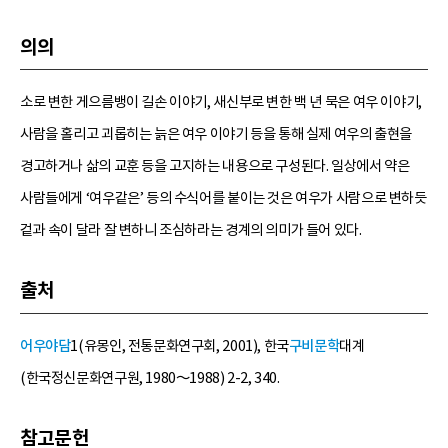
의의
소로 변한 게으름뱅이 길손 이야기, 새신부로 변한 백 년 묵은 여우 이야기,
사람을 홀리고 괴롭히는 늙은 여우 이야기 등을 통해 실제 여우의 출현을
경고하거나 삶의 교훈 등을 고지하는 내용으로 구성된다. 일상에서 약은
사람들에게 ‘여우같은’ 등의 수식어를 붙이는 것은 여우가 사람으로 변하듯
겉과 속이 달라 잘 변하니 조심하라는 경계의 의미가 들어 있다.
출처
어우야담
1(유몽인, 전통문화연구회, 2001), 한국
구비문학
대계
(한국정신문화연구원, 1980～1988) 2-2, 340.
참고문헌