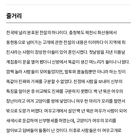
줄거리
전국에 널리 분포된 전설의 하나이다. 충청북도 제천시 화산동에서
동현동으로 넘어가는 고개에 관한 전설의 내용은 이러하다 이 지역에 최
진사라는 사람이 장성한 아들이 있어 혼인시켰다. 첫날밤을 지낸 이튿날
계집종이 문을 열어 봤더니 신방에서 똑같이 생긴 며느리가 둘이나 나왔다.
깜짝 놀라 사람들이 모여들었지만, 말투와 몸놀림뿐만 아니라 하는 짓이
똑같아 진짜와 가짜를 구분할 수 없었다. 친정에 사람을 보내어 신부의
특징을 알아온 후 비교해도 진짜를 구분하지 못했다. 백 년 묵은 여우의
장난이라고 여겨 고양이를 방에 넣었더니 여우 한 마리가 꼬리를 말면서
밖으로 도망가 버렸다. 여우고개에서 살던 백 년 묵은 여우가 사람이 되어
새색시로 둔갑하여 신부행세를 하였는데, 고양이가 여우의 꼬리를
알아보고 덤벼들어 들통이 난 것이다. 이후로 사람들은 이 여우고개로