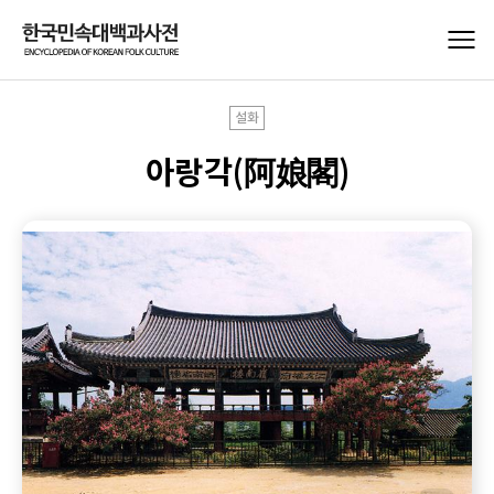
설화
아랑각(阿娘閣)