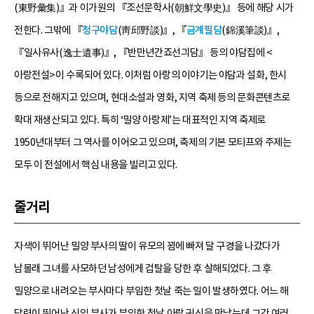
(東野彙集)』과 이가원의 『조선문학사(朝鮮文學史)』 등에 해당 시가
전한다. 그밖에 『
청구야담
(靑邱野談)』, 『
금계필담
(錦溪筆談)』,
『일사유사(逸士遺事)』, 『반만년간죠선긔담』 등의 야담집에 <
아랑전설>이 수록되어 있다. 이처럼 아랑의 이야기는 야담과 설화, 한시
등으로 전해지고 있으며, 현대소설과 영화, 지역 축제 등의 문화콘텐츠로
확대 재생산되고 있다. 특히 ‘밀양 아랑제’는 대표적인 지역 축제로
1950년대부터 그 역사를 이어오고 있으며, 축제의 기본 모티프와 주제는
모두 이 전설에서 핵심 내용을 빌리고 있다.
줄거리
자색이 뛰어난 밀양 부사의 딸이 유모의 꾐에 빠져 달 구경을 나갔다가
남몰래 그녀를 사모하던 남성에게 겁탈을 당한 후 살해되었다. 그 후
밀양으로 내려오는 부사마다 부임한 첫날 죽는 일이 발생하였다. 어느 해
담력이 뛰어난 신임 부사가 부임한 첫날 아랑 귀신을 만났는데 그간 여러