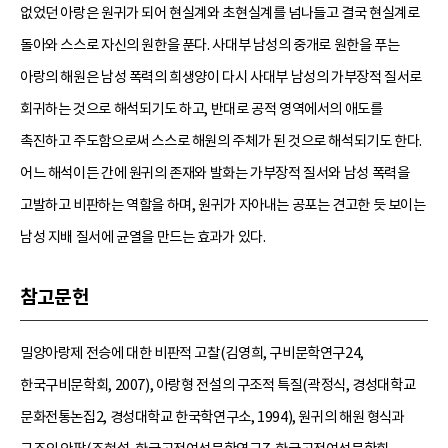
없었던 아랑은 원귀가 되어 현실계와 초현실계를 넘나들고 결국 현실계로
돌아와 스스로 자신의 원한을 푼다. 사대부 남성의 중개로 원한을 푸는
아랑의 해원은 남성 폭력의 희생양이 다시 사대부 남성의 가부장적 질서로
회귀하는 것으로 해석되기도 하고, 반대로 공적 영역에서의 애도를
촉진하고 주도함으로써 스스로 해원의 주체가 된 것으로 해석되기도 한다.
어느 해석이든 간에 원귀의 존재와 발화는 가부장적 질서와 남성 폭력을
고발하고 비판하는 역할을 하며, 원귀가 자아내는 공포는 견고한 듯 보이는
남성 지배 질서에 균열을 만드는 효과가 있다.
참고문헌
밀양아랑제 전승에 대한 비판적 고찰(김영희, 구비문학연구24,
한국구비문학회, 2007), 아랑형 전설의 구조적 특질(곽정식, 경성대학교
문화전통논집2, 경성대학교 한국학연구소, 1994), 원귀의 해원 형식과