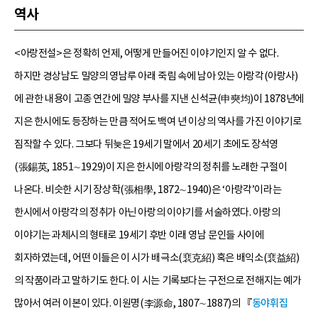
역사
<아랑전설>은 정확히 언제, 어떻게 만들어진 이야기인지 알 수 없다.
하지만 경상남도 밀양의 영남루 아래 죽림 속에 남아 있는 아랑각(아랑사)
에 관한 내용이 고종 연간에 밀양 부사를 지낸 신석균(申奭均)이 1878년에
지은 한시에도 등장하는 만큼 적어도 백여 년 이상의 역사를 가진 이야기로
짐작할 수 있다. 그보다 뒤늦은 19세기 말에서 20세기 초에도 장석영
(張錫英, 1851∼1929)이 지은 한시에 아랑각의 정취를 노래한 구절이
나온다. 비슷한 시기 장상학(張相學, 1872∼1940)은 ‘아랑각’이라는
한시에서 아랑각의 정취가 아닌 아랑의 이야기를 서술하였다. 아랑의
이야기는 과체시의 형태로 19세기 후반 이래 영남 문인들 사이에
회자하였는데, 어떤 이들은 이 시가 배극소(裵克紹) 혹은 배익소(裵益紹)
의 작품이라고 말하기도 한다. 이 시는 기록보다는 구전으로 전해지는 예가
많아서 여러 이본이 있다. 이원명(李源命, 1807∼1887)의 『
동야휘집