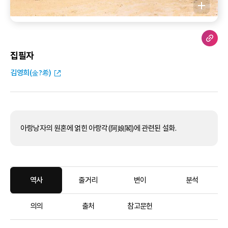
집필자
김영희(金?希)
아랑낭자의 원혼에 얽힌 아랑각(阿娘閣)에 관련된 설화.
역사
줄거리
변이
분석
의의
출처
참고문헌