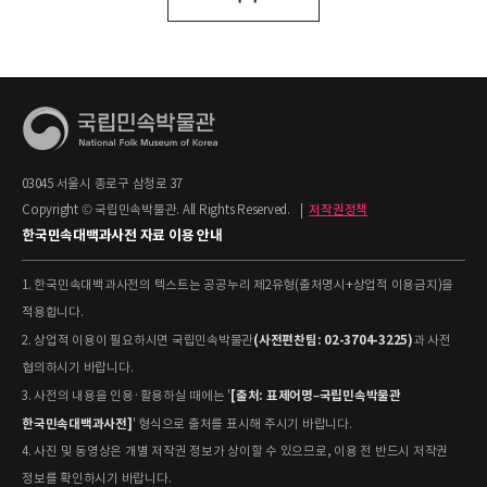
03045 서울시 종로구 삼청로 37
Copyright © 국립민속박물관. All Rights Reserved.
|
저작권정책
한국민속대백과사전 자료 이용 안내
1. 한국민속대백과사전의 텍스트는 공공누리 제2유형(출처명시+상업적 이용금지)을
적용합니다.
(사전편찬팀: 02-3704-3225)
2. 상업적 이용이 필요하시면 국립민속박물관
과 사전
협의하시기 바랍니다.
[출처: 표제어명–국립민속박물관
3. 사전의 내용을 인용·활용하실 때에는 '
한국민속대백과사전]
' 형식으로 출처를 표시해 주시기 바랍니다.
4. 사진 및 동영상은 개별 저작권 정보가 상이할 수 있으므로, 이용 전 반드시 저작권
정보를 확인하시기 바랍니다.