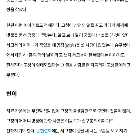
성을 찾았다.
한편 이런 이야기들도 전해진다. 고청이 상전의 말을 끌고 가다가 채찍에
냇물을 묻혀 공중에 뿌렸는데, 알고 보니 멀리 궁궐에 난 불을 끈 것이었다.
서고청의 어머니가 죽었을 때 명정(銘旌)을 쓸 사람이 없었는데 송구봉이
와서 태연히 ‘종 막덕의 널’이라고 쓰자 서고청이 탄복했다는 이야기도
전해진다. 고청이 잉태되었다는 그 굴을 사람들은 지금까지 고청굴이라고
부른다.
변이
자료 가운데는 부친탐색담 없이 고청의 출생담만으로 구연된 것들이 많다.
고청의 어머니 명정에 관한 사연은 이율곡과 송구봉의 이야기로
전해지기도 한다.
문헌설화
에는 서고청이 종달새 나는 모습을 보고 지기