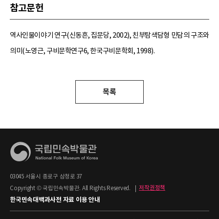
참고문헌
역사인물이야기 연구(신동흔, 집문당, 2002), 친부탐색담형 민담의 구조와
의미(노영근, 구비문학연구6, 한국구비문학회, 1998).
목록
03045 서울시 종로구 삼청로 37
Copyright © 국립민속박물관. All Rights Reserved.
|
저작권정책
한국민속대백과사전 자료 이용 안내