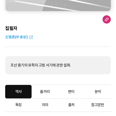
집필자
신동흔(申東昕)
조선 중기의 유학자 고청 서기에 관한 설화.
역사
줄거리
변이
분석
특징
의의
출처
참고문헌