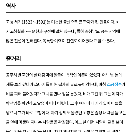
역사
고청 서기(1523～1591)는 미천한 출신으로 큰 학자가 된 인물이다. <
서고청설화>는 문헌과 구전에 걸쳐 있는데, 특히 충청남도 공주 지역에
많은 전설이 전해진다. 독특한 이력이 전설로 이어졌다고 할 수 있다.
줄거리
공주시 반포면의 한 대감댁에 얼굴이 박색인 여종이 있었다. 어느 날 논에
새를 보러 갔다가 소나기를 피해 길가의 굴로 들어갔는데, 마침
소금장수
가
비를 피해 들어왔다가 그녀를 만나 정을 통했다. 비가 그친 뒤 그는 여자가
박색임을 확인하고 말없이 떠나 버렸다. 그 후 여인이 태기가 있어 아들을
낳으니 그가 바로 고청이다. 자기 성씨도 몰랐던 고청은 출생 내력을 듣고는
굴 옆에 머물며 지나는 사람들을 관찰했다. 어느 날 어떤 사람이 굴을 보며
웃는 것을 보고 내막을 물으니 자기 아버지였다. 고청은 그렇게 서 씨라는