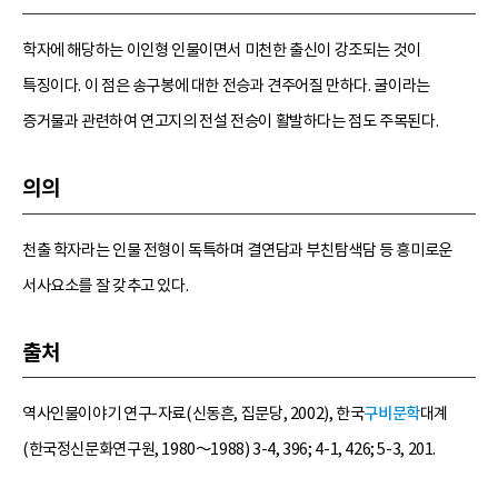
학자에 해당하는 이인형 인물이면서 미천한 출신이 강조되는 것이
특징이다. 이 점은 송구봉에 대한 전승과 견주어질 만하다. 굴이라는
증거물과 관련하여 연고지의 전설 전승이 활발하다는 점도 주목된다.
의의
천출 학자라는 인물 전형이 독특하며 결연담과 부친탐색담 등 흥미로운
서사요소를 잘 갖추고 있다.
출처
역사인물이야기 연구-자료(신동흔, 집문당, 2002), 한국
구비문학
대계
(한국정신문화연구원, 1980～1988) 3-4, 396; 4-1, 426; 5-3, 201.