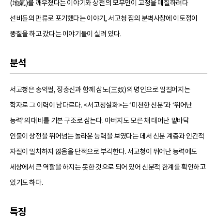
(地氣)를 깨우쳤다는 이야기와 상전의 모부인이 고청을 매질하려다
선비들의 만류로 포기했다는 이야기, 서고청 집의 분벽사창에 이토정이
똥칠을 하고 갔다는 이야기들이 실려 있다.
분석
서고청은 송익필, 정충신과 함께 삼노(三奴)의 명인으로 일컬어지는
학자로 그 이력이 남다르다. <서고청설화>는 ‘미천한 신분’과 ‘뛰어난
능력’의 대비를 기본 구조로 삼는다. 아버지도 모른 채 태어난 밑바닥
인물이 상전을 뛰어넘는 놀라운 능력을 보였다는 데서 신분 계층과 인간적
자질이 일치하지 않음을 단적으로 부각한다. 서고청이 뛰어난 능력에도
세상에서 큰 역할을 하지는 못한 것으로 되어 있어 신분적 한계를 확인하고
있기도 하다.
특징