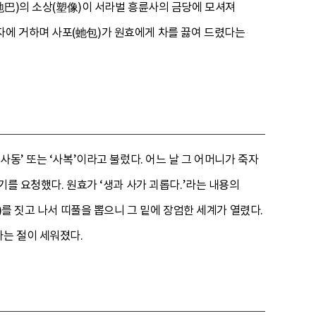
(虵巴)의 소상(塑像)이 서라벌 흥륜사의 금당에 모셔져
자에 거하며 사포(虵包)가 원효에게 차를 끓여 드렸다는
동’ 또는 ‘사복’이라고 불렀다. 어느 날 그 어머니가 죽자
를 요청했다. 원효가 ‘생과 사가 괴롭다.’라는 내용의
)를 짓고 나서 띠풀을 뽑으니 그 밑에 장엄한 세계가 열렸다.
라는 절이 세워졌다.