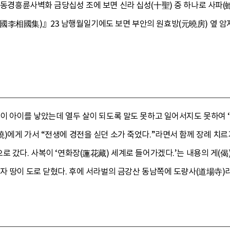
｣ 동경흥륜사벽화 금당십성 조에 보면 신라 십성(十聖) 중 하나로 사파
國李相國集)』23 남행월일기에도 보면 부안의 원효방(元曉房) 옆 암
이 아이를 낳았는데 열두 살이 되도록 말도 못하고 일어서지도 못하여 ‘사
)에게 가서 “전생에 경전을 싣던 소가 죽었다.”라면서 함께 장례 치르기
로 갔다. 사복이 ‘연화장(蓮花藏) 세계로 들어가겠다.’는 내용의 게(偈
자 땅이 도로 닫혔다. 후에 서라벌의 금강산 동남쪽에 도량사(道場寺)