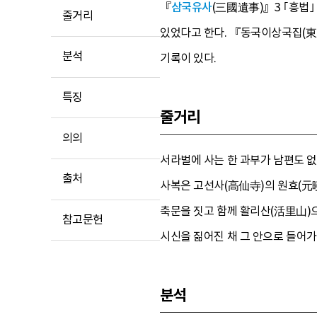
『
삼국유사
(三國遺事)』3 ｢흥법
줄거리
있었다고 한다. 『동국이상국집(東
분석
기록이 있다.
특징
줄거리
의의
서라벌에 사는 한 과부가 남편도 없
출처
사복은 고선사(高仙寺)의 원효(元曉
축문을 짓고 함께 활리산(活里山)으
참고문헌
시신을 짊어진 채 그 안으로 들어가
분석