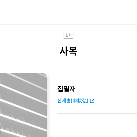
설화
사복
집필자
신재홍(申載弘)