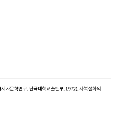
한국서사문학연구, 단국대학교출판부, 1972), 사복설화의