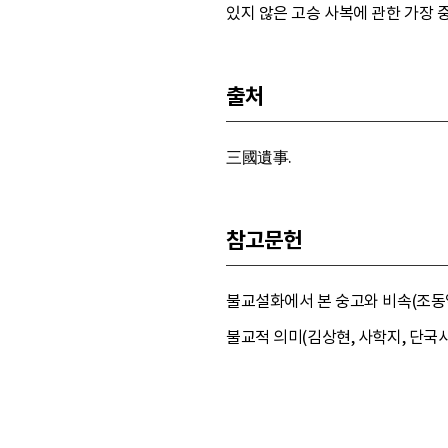
있지 않은 고승 사복에 관한 가장 
출처
三國遺事.
참고문헌
불교설화에서 본 숭고와 비속(조동일,
불교적 의미(김상현, 사학지, 단국사학