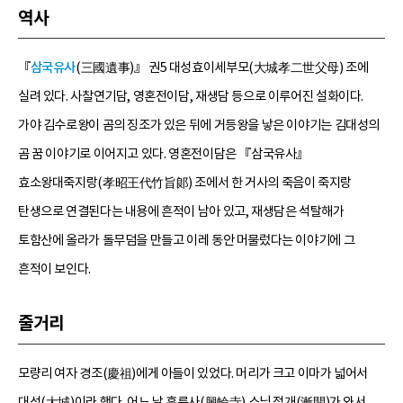
역사
『
삼국유사
(三國遺事)』 권5 대성효이세부모(大城孝二世父母) 조에
실려 있다. 사찰연기담, 영혼전이담, 재생담 등으로 이루어진 설화이다.
가야 김수로왕이 곰의 징조가 있은 뒤에 거등왕을 낳은 이야기는 김대성의
곰 꿈 이야기로 이어지고 있다. 영혼전이담은 『삼국유사』
효소왕대죽지랑(孝昭王代竹旨郞) 조에서 한 거사의 죽음이 죽지랑
탄생으로 연결된다는 내용에 흔적이 남아 있고, 재생담은 석탈해가
토함산에 올라가 돌무덤을 만들고 이레 동안 머물렀다는 이야기에 그
흔적이 보인다.
줄거리
모량리 여자 경조(慶祖)에게 아들이 있었다. 머리가 크고 이마가 넓어서
대성(大城)이라 했다. 어느 날 흥륜사(興輪寺) 스님 점개(漸開)가 와서