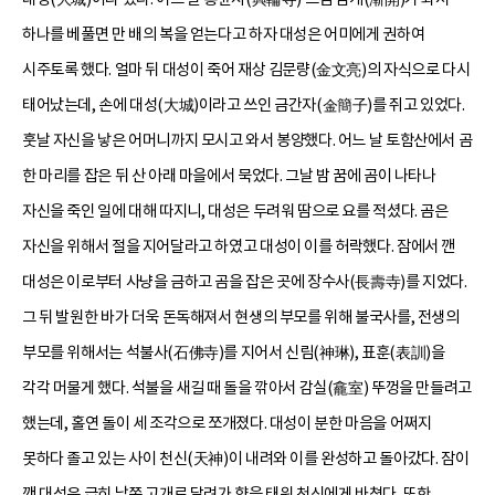
하나를 베풀면 만 배의 복을 얻는다고 하자 대성은 어미에게 권하여
시주토록 했다. 얼마 뒤 대성이 죽어 재상 김문량(金文亮)의 자식으로 다시
태어났는데, 손에 대성(大城)이라고 쓰인 금간자(金簡子)를 쥐고 있었다.
훗날 자신을 낳은 어머니까지 모시고 와서 봉양했다. 어느 날 토함산에서 곰
한 마리를 잡은 뒤 산 아래 마을에서 묵었다. 그날 밤 꿈에 곰이 나타나
자신을 죽인 일에 대해 따지니, 대성은 두려워 땀으로 요를 적셨다. 곰은
자신을 위해서 절을 지어달라고 하였고 대성이 이를 허락했다. 잠에서 깬
대성은 이로부터 사냥을 금하고 곰을 잡은 곳에 장수사(長壽寺)를 지었다.
그 뒤 발원한 바가 더욱 돈독해져서 현생의 부모를 위해 불국사를, 전생의
부모를 위해서는 석불사(石佛寺)를 지어서 신림(神琳), 표훈(表訓)을
각각 머물게 했다. 석불을 새길 때 돌을 깎아서 감실(龕室) 뚜껑을 만들려고
했는데, 홀연 돌이 세 조각으로 쪼개졌다. 대성이 분한 마음을 어쩌지
못하다 졸고 있는 사이 천신(天神)이 내려와 이를 완성하고 돌아갔다. 잠이
깬 대성은 급히 남쪽 고개로 달려가 향을 태워 천신에게 바쳤다. 또한