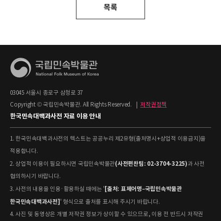
목록
03045 서울시 종로구 삼청로 37
Copyright © 국립민속박물관. All Rights Reserved.
|
저작권정책
한국민속대백과사전 자료 이용 안내
1. 한국민속대백과사전의 텍스트는 공공누리 제2유형(출처명시+상업적 이용금지)을
적용합니다.
(사전편찬팀: 02-3704-3225)
2. 상업적 이용이 필요하시면 국립민속박물관
과 사전
협의하시기 바랍니다.
[출처: 표제어명–국립민속박물관
3. 사전의 내용을 인용·활용하실 때에는 '
한국민속대백과사전]
' 형식으로 출처를 표시해 주시기 바랍니다.
4. 사진 및 동영상은 개별 저작권 정보가 상이할 수 있으므로, 이용 전 반드시 저작권