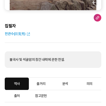
집필자
전관수(田寬秀)
불국사 및 석굴암의 창건 내력에 관한 전설.
역사
줄거리
분석
의의
출처
참고문헌