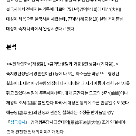
불국사에서 전해지는 기록에 따르면 751년(경덕왕 10)에 대상(大相)
대성이 처음으로 불국사를 세웠는데, 774년(혜공왕 10) 섣달 초이튿날
대성이 죽자 나라에서 완성시켰다고 했다.
분석
<석탈해설화>(재생담), <금와탄생담과 거등왕탄생담>(기자담), <
죽지랑탄생담>(영혼전이담) 등에 나오는 화소들을 바탕으로 형성된
설화이다. 대성이 김문량의 집에 다시 태어날 때 자기 이름이 적힌 금간자를
쥐고 있었다는 점에 주목해야 한다. 대개 금간자는 도교의 선간(仙簡)이나
제왕의 조서(詔書)를 말한다. 따라서 대성은 왕위에 오른 인물일 수도 있다.
혜공왕(惠恭王)의 탄생과 관련된 설화라는 주장을 받아들일 경우
『
삼국유사
』 경덕왕충담사표훈대덕(景德王表訓大德) 조와 연결해야
좀 더 완전한 형태의 이야기가 된다.