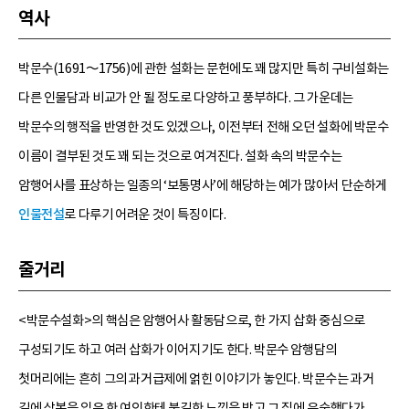
역사
박문수(1691～1756)에 관한 설화는 문헌에도 꽤 많지만 특히 구비설화는
다른 인물담과 비교가 안 될 정도로 다양하고 풍부하다. 그 가운데는
박문수의 행적을 반영한 것도 있겠으나, 이전부터 전해 오던 설화에 박문수
이름이 결부된 것도 꽤 되는 것으로 여겨진다. 설화 속의 박문수는
암행어사를 표상하는 일종의 ‘보통명사’에 해당하는 예가 많아서 단순하게
인물전설
로 다루기 어려운 것이 특징이다.
줄거리
<박문수설화>의 핵심은 암행어사 활동담으로, 한 가지 삽화 중심으로
구성되기도 하고 여러 삽화가 이어지기도 한다. 박문수 암행담의
첫머리에는 흔히 그의 과거급제에 얽힌 이야기가 놓인다. 박문수는 과거
길에 상복을 입은 한 여인한테 불길한 느낌을 받고 그 집에 유숙했다가