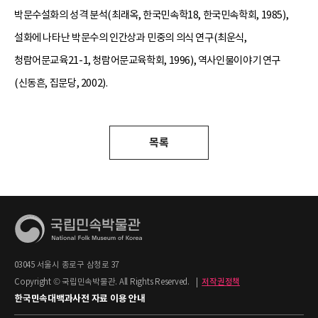
박문수설화의 성격 분석(최래옥, 한국민속학18, 한국민속학회, 1985),
설화에 나타난 박문수의 인간상과 민중의 의식 연구(최운식,
청람어문교육21-1, 청람어문교육학회, 1996), 역사인물이야기 연구
(신동흔, 집문당, 2002).
목록
03045 서울시 종로구 삼청로 37
Copyright © 국립민속박물관. All Rights Reserved.
|
저작권정책
한국민속대백과사전 자료 이용 안내