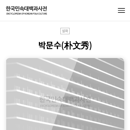
설화
박문수(朴文秀)