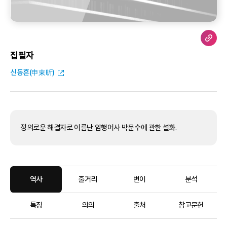
집필자
신동흔(申東昕)
정의로운 해결자로 이름난 암행어사 박문수에 관한 설화.
역사
줄거리
변이
분석
특징
의의
출처
참고문헌