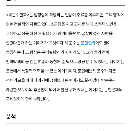
<박문수설화>는 암행담에 해당하는 민담이 주류를 이루지만, 그의 행적에
얽힌 전설적인 자료도 있다. 소금짐을 지고 고개를 넘다 쓰러진 노인을
구완하고 짐을 대신 져 줬다든가 암거미를 먹여 급살병 걸린 사람을
살렸다든가 하는 이야기가 그것이다. 박문수는
문헌설화
에도 많이
등장하는데 그 형상은 구비설화와 꽤 차이가 있다. 그가 등과 전에
천하박색의 물 긷는 여종과 동침해 준 덕으로 성공할 수 있었다는 이야기는
문헌에서 특징적으로 볼 수 있는 이야기이다. 문헌에는 박문수가 다른
선비의 글을 빼내어 과거에 급제했다는 이야기도 실려 있다. 박문수가
가련한 오누이의 후견인이 되어 배필을 구해 줬다는 이야기는 문헌설화와
구비설화에 함께 나타난다.
분석