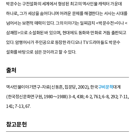
박문수는 구전설화의 세계에서 형성된 최고의 역사인물 캐릭터 가운데
하나로, 그가 세상을 숨어다니며 어려운 문제를 해결한다는 서사는 시대를
넘어서는 보편적 매력이 있다. 그의 이야기는 일찌감치 <박문수전>이나 <
삼쾌정>으로 소설화된 바 있으며, 현대에도 동화와 만화로 거듭 출판되고
있다. 암행어사가 주인공으로 등장한 라디오나 TV 드라마들도 박문수
설화를 바탕으로 삼은 것이라고 할 수 있다.
출처
역사인물이야기연구-자료(신동흔, 집문당, 2002), 한국
구비문학
대계
(한국정신문화연구원, 1980～1988) 3-4, 438; 4-2, 761; 6-8, 292; 7-11,
141; 7-13, 67.
참고문헌