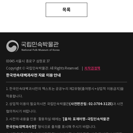
목록
03045 서울시 종로구 삼청로 37
Copyright © 국립민속박물관. All Rights Reserved.
|
저작권정책
한국민속대백과사전 자료 이용 안내
1. 한국민속대백과사전의 텍스트는 공공누리 제2유형(출처명시+상업적 이용금지)을
적용합니다.
(사전편찬팀: 02-3704-3225)
2. 상업적 이용이 필요하시면 국립민속박물관
과 사전
협의하시기 바랍니다.
[출처: 표제어명–국립민속박물관
3. 사전의 내용을 인용·활용하실 때에는 '
한국민속대백과사전]
' 형식으로 출처를 표시해 주시기 바랍니다.