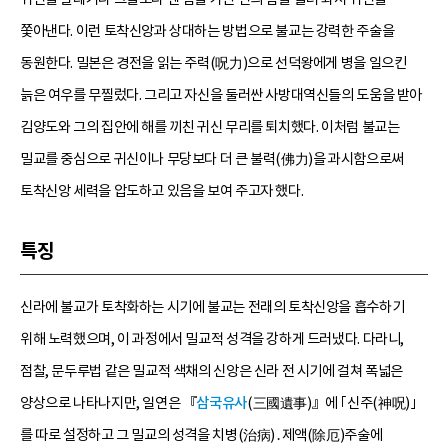
쫓아낸다. 이런 토착신앙과 상대하는 방법으로 불교는 강력한 주술을
동원한다. 밀본은 경전을 읽는 주력(呪力)으로 선덕왕에게 병을 일으킨
늙은 여우를 무찔렀다. 그리고 자신을 둘러싼 사방대역신들의 도움을 받아
김양도와 그의 집안에 해를 끼친 귀신 무리를 퇴치했다. 이처럼 불교는
밀교를 중심으로 귀신이나 무당보다 더 큰 불력(佛力)을 과시함으로써
토착신앙 세력을 압도하고 있음을 보여 주고자 했다.
특징
신라에 불교가 토착화하는 시기에 불교는 전래의 토착신앙을 흡수하기
위해 노력했으며, 이 과정에서 밀교적 성격을 강하게 드러냈다. 다라니,
점찰, 문두루법 같은 밀교적 색채의 신앙은 신라 전 시기에 걸쳐 폭넓은
양상으로 나타나지만, 일연은 『
삼국유사
(三國遺事)』에 ｢신주(神呪)｣
를 따로 설정하고 그 밀교의 성격을 치병(治病)․제액(除厄)주술에