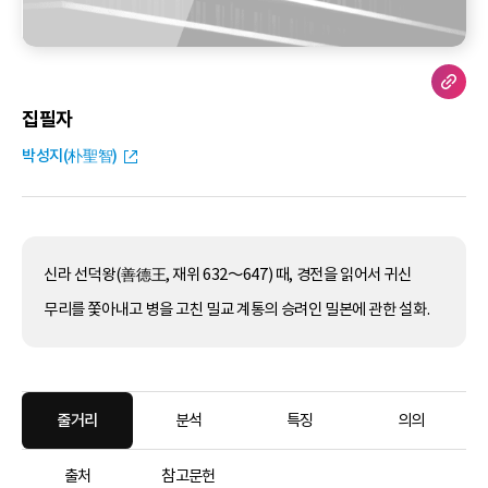
집필자
박성지(朴聖智)
신라 선덕왕(善德王, 재위 632～647) 때, 경전을 읽어서 귀신
무리를 쫓아내고 병을 고친 밀교 계통의 승려인 밀본에 관한 설화.
줄거리
분석
특징
의의
출처
참고문헌