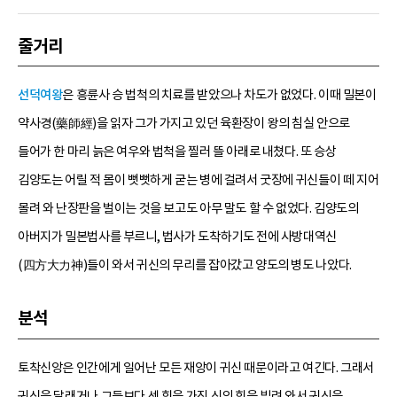
줄거리
선덕여왕
은 흥륜사 승 법척의 치료를 받았으나 차도가 없었다. 이때 밀본이
약사경(藥師經)을 읽자 그가 가지고 있던 육환장이 왕의 침실 안으로
들어가 한 마리 늙은 여우와 법척을 찔러 뜰 아래로 내쳤다. 또 승상
김양도는 어릴 적 몸이 뻣뻣하게 굳는 병에 걸려서 굿장에 귀신들이 떼 지어
몰려 와 난장판을 벌이는 것을 보고도 아무 말도 할 수 없었다. 김양도의
아버지가 밀본법사를 부르니, 법사가 도착하기도 전에 사방대역신
(四方大力神)들이 와서 귀신의 무리를 잡아갔고 양도의 병도 나았다.
분석
토착신앙은 인간에게 일어난 모든 재앙이 귀신 때문이라고 여긴다. 그래서
귀신을 달래거나 그들보다 센 힘을 가진 신의 힘을 빌려 와서 귀신을