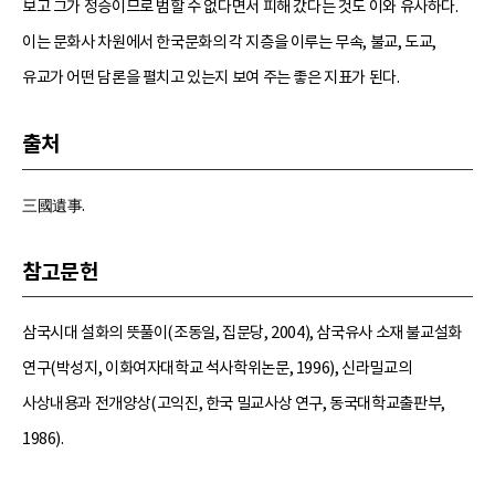
보고 그가 정승이므로 범할 수 없다면서 피해 갔다는 것도 이와 유사하다.
이는 문화사 차원에서 한국문화의 각 지층을 이루는 무속, 불교, 도교,
유교가 어떤 담론을 펼치고 있는지 보여 주는 좋은 지표가 된다.
출처
三國遺事.
참고문헌
삼국시대 설화의 뜻풀이(조동일, 집문당, 2004), 삼국유사 소재 불교설화
연구(박성지, 이화여자대학교 석사학위논문, 1996), 신라밀교의
사상내용과 전개양상(고익진, 한국 밀교사상 연구, 동국대학교출판부,
1986).