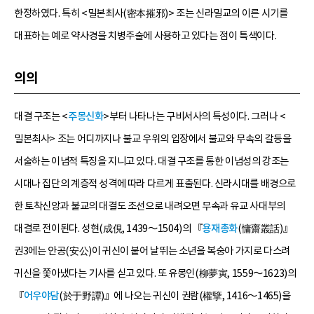
한정하였다. 특히 <밀본최사(密本摧邪)> 조는 신라밀교의 이른 시기를
대표하는 예로 약사경을 치병주술에 사용하고 있다는 점이 특색이다.
의의
대결 구조는 <
주몽신화
>부터 나타나는 구비서사의 특성이다. 그러나 <
밀본최사> 조는 어디까지나 불교 우위의 입장에서 불교와 무속의 갈등을
서술하는 이념적 특징을 지니고 있다. 대결 구조를 통한 이념성의 강조는
시대나 집단의 계층적 성격에 따라 다르게 표출된다. 신라시대를 배경으로
한 토착신앙과 불교의 대결도 조선으로 내려오면 무속과 유교 사대부의
대결로 전이된다. 성현(成俔, 1439～1504)의 『
용재총화
(慵齋叢話)』
권3에는 안공(安公)이 귀신이 붙어 날뛰는 소년을 복숭아 가지로 다스려
귀신을 쫓아냈다는 기사를 싣고 있다. 또 유몽인(柳夢寅, 1559～1623)의
『
어우야담
(於于野譚)』에 나오는 귀신이 권람(權擥, 1416～1465)을