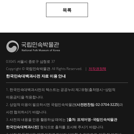
목록
03045 서울시 종로구 삼청로 37
Copyright © 국립민속박물관. All Rights Reserved.
|
저작권정책
한국민속대백과사전 자료 이용 안내
1. 한국민속대백과사전의 텍스트는 공공누리 제2유형(출처명시+상업적
이용금지)을 적용합니다.
2. 상업적 이용이 필요하시면 국립민속박물관
(사전편찬팀: 02-3704-3225)
과
사전 협의하시기 바랍니다.
3. 사전의 내용을 인용·활용하실 때에는 '
[출처: 표제어명–국립민속박물관
한국민속대백과사전]
' 형식으로 출처를 표시해 주시기 바랍니다.