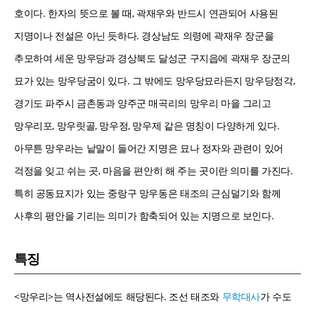
호이다. 한자의 뜻으로 볼 때, 곽재우와 반드시 연관되어 사용된
지명이나 전설은 아닌 듯하다. 경상남도 의령에 곽재우 장군을
추모하여 세운 망우당과 경상북도 달성군 구지읍에 곽재우 장군의
묘가 있는 망우당굼이 있다. 그 밖에도 망우당묘라든지 망우당정각,
경기도 파주시 금촌동과 양주군 매곡리의 망우리 마을 그리고
망우리포, 망우릿골, 망우정, 망우제 같은 명칭이 다양하게 있다.
아무튼 망우라는 낱말이 들어간 지명은 묘나 정자와 관련이 있어
걱정을 잊고 쉬는 곳, 마음을 편안히 해 주는 곳이란 의미를 가진다.
특히 공동묘지가 있는 중랑구 망우동은 태조의 근심덜기와 함께
사후의 평안을 기리는 의미가 함축되어 있는 지명으로 보인다.
특징
<망우리>는 역사전설에도 해당된다. 조선 태조와
무학대사
가 수도