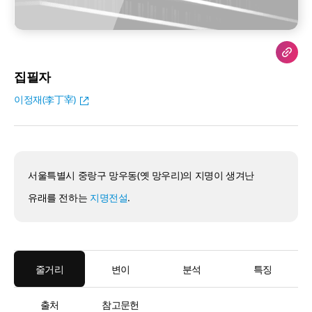
집필자
이정재(李丁宰)
서울특별시 중랑구 망우동(옛 망우리)의 지명이 생겨난
유래를 전하는
지명전설
.
줄거리
변이
분석
특징
출처
참고문헌