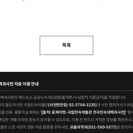
목록
과사전 자료 이용 안내
대백과사전의 텍스트는 공공누리 제2유형(출처명시+상업적 이용금지)을 적용합니다.
이용이 필요하시면 국립민속박물관
(사전편찬팀: 02-3704-3225)
과 사전 협의하시기 바
용을 인용·활용하실 때에는 '
[출처: 표제어명–국립민속박물관 한국민속대백과사전]
' 
 동영상은 개별 저작권 정보가 상이할 수 있으므로, 이용 전 반드시 저작권 정보를 확인하시
박물관 소장 사진의 원본 자료 활용을 원하시면,
유물과학과(031-580-5877)
로 문의하