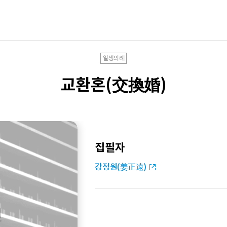
일생의례
교환혼(交換婚)
집필자
강정원(姜正遠)