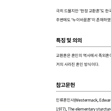
극히 드물지만 ‘한정 교환혼’도 
주변에도 ‘누이바꿈혼’이 존재하였
특징 및 의의
교환혼은 혼인의 역사에서 족외혼이
거의 사라진 혼인 방식이다.
참고문헌
인류혼인사(Westermack, Edw
1977), The elementary sturcture