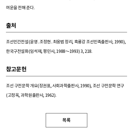
여운을 전해 준다.
출처
조선민간전설(윤영․조정현․최웅범 정리, 흑룡강 조선민족출판사, 1990),
한국구전설화(임석재, 평민사, 1988～1993) 3, 218.
참고문헌
조선 구전문학 개요(장권표, 사회과학출판사, 1990), 조선 구전문학 연구
(고정옥, 과학원출판사, 1962).
목록