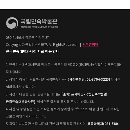
03045 서울시 종로구 삼청로 37
Copyright © 국립민속박물관. All Rights Reserved.
|
저작권정책
한국민속대백과사전 자료 이용 안내
1. 한국민속대백과사전의 텍스트는 공공누리 제2유형(출처명시+상업적 이용금지)을
적용합니다.
(사전편찬팀: 02-3704-3225)
2. 상업적 이용이 필요하시면 국립민속박물관
과 사전
협의하시기 바랍니다.
[출처: 표제어명–국립민속박물관
3. 사전의 내용을 인용·활용하실 때에는 '
한국민속대백과사전]
' 형식으로 출처를 표시해 주시기 바랍니다.
4. 사진 및 동영상은 개별 저작권 정보가 상이할 수 있으므로, 이용 전 반드시 저작권
정보를 확인하시기 바랍니다.
유물과학과(031-580-
5. 국립민속박물관 소장 사진의 원본 자료 활용을 원하시면,