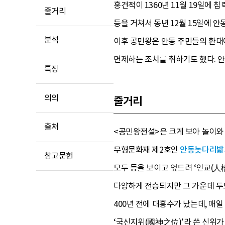
홍건적이 1360년 11월 19일에 
줄거리
등을 거쳐서 동년 12월 15일에 
분석
이후 공민왕은 안동 주민들의 환대
면제하는 조치를 취하기도 했다. 안
특징
의의
줄거리
출처
<공민왕전설>은 크게 보아 놀이와 
무형문화재 제2호인
안동놋
다리밟
참고문헌
모두 등을 보이고 엎드려 ‘인교(人
다양하게 전승되지만 그 가운데 두드
400년 전에 대홍수가 났는데, 매
‘국신지위(國神之位)’라 쓴 신위가