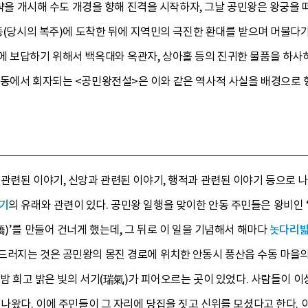
침략을 개시해 수도 개경을 향해 진격을 시작하자, 그날 공민왕은 왕궁을 떠나
안동(당시의 복주)에 도착한 뒤에 지역민의 극진한 환대를 받으며 머물다가
에 보답하기 위해서 백옥대와 옥관자, 상아홀 등의 진귀한 물품을 하
동에서 회자되는 <공민왕전설>은 이와 같은 역사적 사실을 배경으로 형
관련된 이야기, 신앙과 관련된 이야기, 행적과 관련된 이야기 등으로 나
기
의 유래와 관련이 있다. 공민왕 일행을 맞이한 안동 주민들은 왕비인
橋)’를 만들어 건너게 했는데, 그 뒤로 이 일을 기념해서 해마다
놋다리
러지는 것은 공민왕의 몽진 경로에 위치한 안동시 풍산읍 수동 마을의 ‘
일 밤 희고 밝은 빛의 서기(瑞氣)가 피어오르는 곳이 있었다. 사람들이
 나왔다. 이에 주민들이 그 자리에 당집을 짓고 신위를 모셨다고 한다.