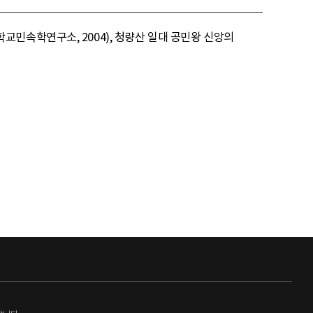
민속학연구소, 2004), 청량산 일대 공민왕 신앙의