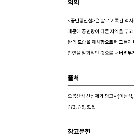
의의
<공민왕전설>은 말로 기록된 역사
때문에 공민왕이 다른 지역을 두고
왕의 모습을 제시함으로써 그들이 
인연을 일회적인 것으로 내버려두지
출처
오봉산성 산신제와 당고사(이남식, 한
772; 7-9, 816.
참고문헌