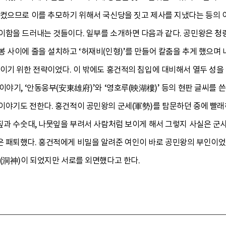
 컸으므로 이를 추모하기 위해서 국신당을 짓고 제사를 지냈다는 등의 
이함을 드러내는 것들이다. 일부를 소개하면 다음과 같다. 공민왕은 청
 사이에 줄을 설치하고 ‘허재비(인형)’를 만들어 칼춤을 추게 했으며
이기 위한 전략이었다. 이 밖에도 홍건적의 침입에 대비해서 열두 성을
이야기, ‘안동웅부(安東雄府)’와 ‘영호루(映湖樓)’ 등의 현판 글씨를 
야기도 전한다. 홍건적이 공민왕의 군세(軍勢)를 탐문하던 중에 빨래하
짚과 수숫대, 나뭇잎을 부려서 사람처럼 보이게 해서 그렇지 사실은 군사
 패퇴했다. 홍건적에게 비밀을 알려준 여인이 바로 공민왕의 부인이었
(洞神)이 되었지만 서로를 외면했다고 한다.