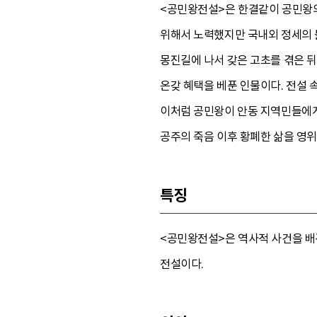
<공민왕전설>은 한결같이 공민왕의
위해서 노력했지만 국내외 정세의 불
몽진길에 나서 갖은 고초를 겪은 뒤
온갖 혜택을 베푼 인물이다. 전설 
이처럼 공민왕이 안동 지역민들에게
공주의 죽음 이후 황폐한 삶을 영위
특징
<공민왕전설>은 역사적 사건을 배
전설이다.