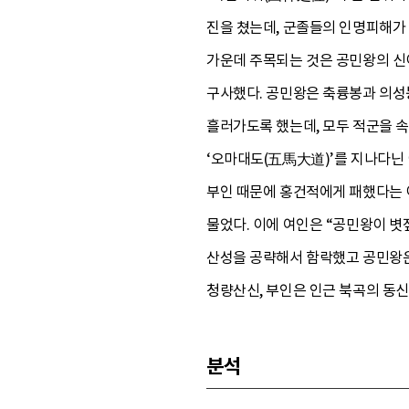
진을 쳤는데, 군졸들의 인명피해가
가운데 주목되는 것은 공민왕의 신
구사했다. 공민왕은 축륭봉과 의성봉
흘러가도록 했는데, 모두 적군을 속
‘오마대도(五馬大道)’를 지나다닌 
부인 때문에 홍건적에게 패했다는 이
물었다. 이에 여인은 “공민왕이 볏
산성을 공략해서 함락했고 공민왕은
청량산신, 부인은 인근 북곡의 동신
분석