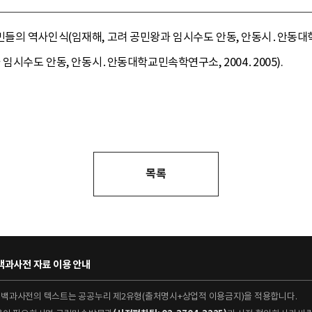
들의 역사인식(임재해, 고려 공민왕과 임시수도 안동, 안동시․안동대학교
임시수도 안동, 안동시․안동대학교민속학연구소, 2004․2005).
목록
과사전 자료 이용 안내
대백과사전의 텍스트는 공공누리 제2유형(출처명시+상업적 이용금지)을 적용합니다.