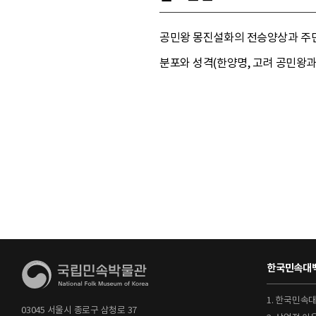
공민왕 몽진설화의 전승양상과 주민
분포와 성격(한양명, 고려 공민왕과 
한국민속대백
1. 한국민속
03045 서울시 종로구 삼청로 37