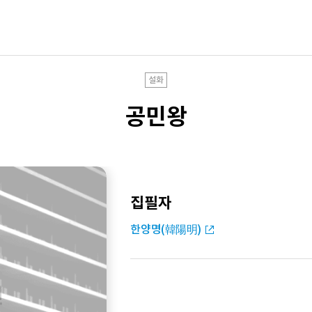
설화
공민왕
집필자
한양명(韓陽明)