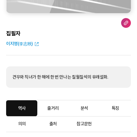
집필자
이지영(李志映)
견우와 직녀가 한 해에 한 번 만나는 칠월칠석의 유래설화.
역사
줄거리
분석
특징
의의
출처
참고문헌