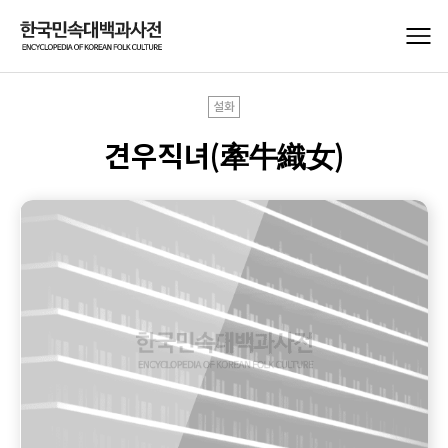
설화
견우직녀(牽牛織女)