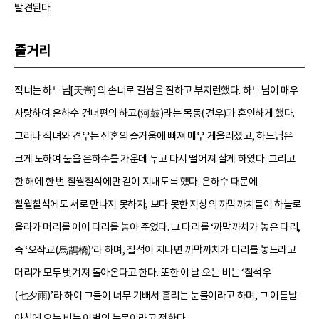
발견된다.
줄거리
직녀는 하느님[天帝]의 손녀로 길쌈을 잘하고 부지런했다. 하느님이 매우
사랑하여 은하수 건너편의 하고(河鼓)라는 목동(견우)과 혼인하게 했다.
그러나 직녀와 견우는 신혼의 즐거움에 빠져 매우 게을러졌고, 하느님은
크게 노하여 둘을 은하수를 가운데 두고 다시 떨어져 살게 하였다. 그리고
한 해에 한 번 칠월칠석에만 같이 지내도록 했다. 은하수 때문에
칠월칠석에도 서로 만나지 못하자, 보다 못한 지상의 까막까치들이 하늘로
올라가 머리를 이어 다리를 놓아 주었다. 그 다리를 ‘까막까치가 놓은 다리,
즉 ‘오작교(烏鵲橋)’라 하며, 칠석이 지나면 까막까치가 다리를 놓느라고
머리가 모두 벗겨져 돌아온다고 한다. 또한 이 날 오는 비는 ‘칠석우
(七夕雨)’라 하여 그들이 너무 기뻐서 흘리는 눈물이라고 하며, 그 이튿날
아침에 오는 비는 이별의 눈물이라고 전한다.