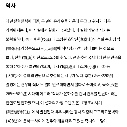
역사
매년 칠월칠석이 되면, 두 별이 은하수를 가운데 두고 그 위치가 매우
가까워지는데, 이 사실에서 설화가 생겨났다. 이 설화의 발생 시기는
불확실하나, 중국 후한(後漢) 때 조성된 효당산(孝堂山)의 석실 속 화상석
(畫像石)의 삼족오도(三足烏圖)에 직녀성과 견우성이 보이는 것으로
보아, 전한(前漢) 이전으로 소급될 수 있다. 곧 춘추전국시대에 천문 관측을
통해 은하수가 발견되었으며, 『시경(詩經)』 ｢소아(小雅)｣ <대동
(大東)>에 설화의 연원으로 추정되는 시구가 있다. 후한(25～220년)
말경에는 견우와 직녀 두 별이 인격화하면서 설화로 꾸며졌고, 육조(六朝,
265～589년) 시대에 이르러 ‘직녀가 은하수를 건너 견우를 만난다.’라는
전설로 발전하였으니, 이 설화의 가장 오랜 것은 『형초세시기
(荊楚歲時記)』에서 발견된다. 우리나라는 강서 덕흥리 고구려고분벽화
(408년)에 은하수 사이에 견우와 개를 데리고 있는 직녀의 그림이