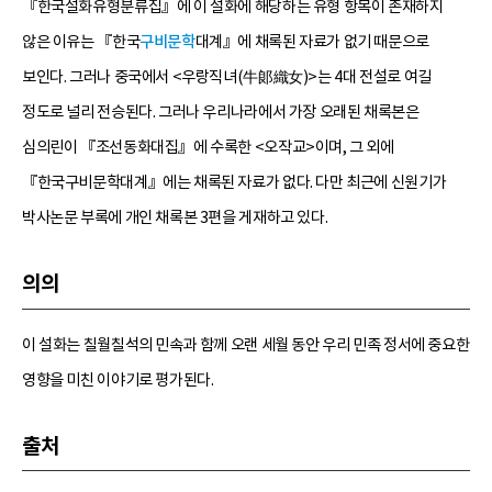
『한국설화유형분류집』에 이 설화에 해당하는 유형 항목이 존재하지
않은 이유는 『한국
구비문학
대계』에 채록된 자료가 없기 때문으로
보인다. 그러나 중국에서 <우랑직녀(牛郞織女)>는 4대 전설로 여길
정도로 널리 전승된다. 그러나 우리나라에서 가장 오래된 채록본은
심의린이 『조선동화대집』에 수록한 <오작교>이며, 그 외에
『한국구비문학대계』에는 채록된 자료가 없다. 다만 최근에 신원기가
박사논문 부록에 개인 채록본 3편을 게재하고 있다.
의의
이 설화는 칠월칠석의 민속과 함께 오랜 세월 동안 우리 민족 정서에 중요한
영향을 미친 이야기로 평가된다.
출처