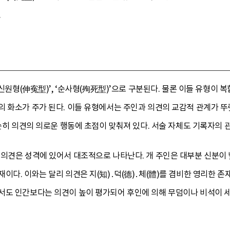
.
 ‘신원형(伸寃型)’, ‘순사형(殉死型)’으로 구분된다. 물론 이들 유형이
화소가 주가 된다. 이들 유형에서는 주인과 의견의 교감적 관계가 뚜렷이 나
단순히 의견의 의로운 행동에 초점이 맞춰져 있다. 서술 자체도 기록자의
 의견은 성격에 있어서 대조적으로 나타난다. 개 주인은 대부분 신분이 
이다. 이와는 달리 의견은 지(知)․덕(德)․체(體)를 겸비한 영리한 
서도 인간보다는 의견이 높이 평가되어 후인에 의해 무덤이나 비석이 세워