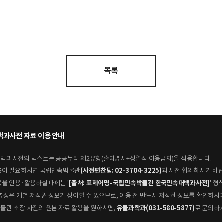
목록
과사전 자료 이용 안내
대백과사전의 텍스트는 공공누리 제2유형(출처명시+상업적 이용금지)을 적용합니다.
이용이 필요하시면 국립민속박물관
(사전편찬팀: 02-3704-3225)
과 사전 협의하시기 바
용을 인용·활용하실 때에는 '
[출처: 표제어명–국립민속박물관 한국민속대백과사전]
' 
 동영상은 개별 저작권 정보가 상이할 수 있으므로, 이용 전 반드시 저작권 정보를 확인하시
박물관 소장 사진의 원본 자료 활용을 원하시면,
유물과학과(031-580-5877)
로 문의하