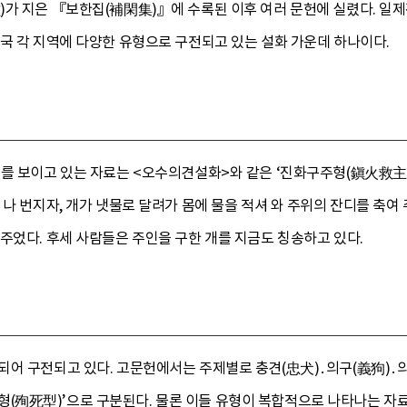
)가 지은 『보한집(補閑集)』에 수록된 이후 여러 문헌에 실렸다. 
국 각 지역에 다양한 유형으로 구전되고 있는 설화 가운데 하나이다.
를 보이고 있는 자료는 <오수의견설화>와 같은 ‘진화구주형(鎭火救主型)
 나 번지자, 개가 냇물로 달려가 몸에 물을 적셔 와 주위의 잔디를 축여
주었다. 후세 사람들은 주인을 구한 개를 지금도 칭송하고 있다.
어 구전되고 있다. 고문헌에서는 주제별로 충견(忠犬)․의구(義狗)․의
‘순사형(殉死型)’으로 구분된다. 물론 이들 유형이 복합적으로 나타나는 자