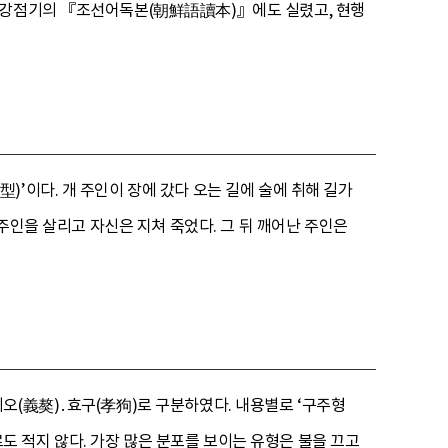
일제강점기의 『조선어독본(朝鮮語讀本)』에도 실렸고, 현행
’이다. 개 주인이 장에 갔다 오는 길에 술에 취해 길가
 주인을 살리고 자신은 지쳐 죽었다. 그 뒤 깨어난 주인은
오(義獒)․효구(孝狗)로 구분하였다. 내용별로 ‘구주형
료도 적지 않다. 가장 많은 분포를 보이는 유형은 불을 끄고