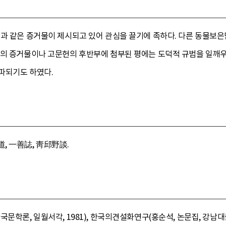
석과 같은 증거물이 제시되고 있어 관심을 끌기에 족하다. 다른 동물보
료의 증거물이나 고문헌의 후반부에 첨부된 평에는 도덕적 규범을 일깨우
파되기도 하였다.
, 一善誌, 靑邱野談.
문학론, 일월서각, 1981), 한국의견설화연구(홍순석, 논문집, 강남대출판