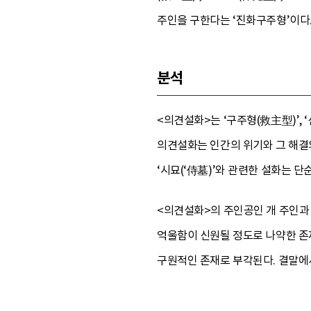
주인을 구한다는 ‘진화구주형’이다
분석
<의견설화>는 ‘구주형(救主型)’,
의견설화는 인간의 위기와 그 해결의 
‘시묘(‘侍墓)’와 관련한 설화는 
<의견설화>의 주인공인 개 주인과
억울함이 신원될 정도로 나약한 존재
구원적인 존재로 부각된다. 결말에