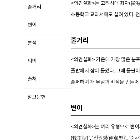
<의견설화>는 고려시대 최자(崔滋
줄거리
초등학교 교과서에도 실려 있다. 전
변이
줄거리
분석
<의견설화> 가운데 가장 많은 분포
의의
풀밭에서 잠이 들었다. 그때 들불이
출처
슬퍼하며 개 무덤과 비석을 만들어 
참고문헌
변이
<의견설화>는 여러 유형으로 변이되
(救主型)’, ‘신원형(伸寃型)’, 