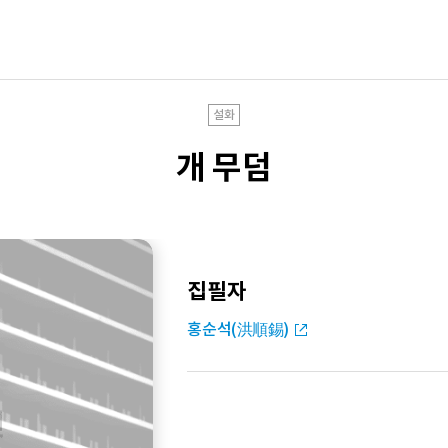
설화
개 무덤
집필자
홍순석(洪順錫)