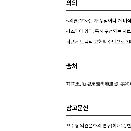
의의
<의견설화>는 개 무덤이나 개 비
강조되어 있다. 특히 구전되는 자
되면서 도덕적 교화의 수단으로 전
출처
補閑集, 新增東國輿地勝覽, 義狗道
참고문헌
오수형 의견설화의 연구(최래옥, 한국