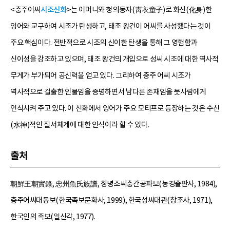
<충주어씨
시조신화
>는 어머니와 청의동자(靑衣童子)로 화신(化身)한
잉어와 교구하여 시조가 탄생하고, 태조 왕건이 어씨를 사성했다는 것이
주요 핵심이다. 전반적으로 시조의 신이한 탄생을 통해 그 영험함과
신이성을 강조하고 있으며, 태조 왕건의 개입으로 성씨 시조에 대한 역사적
무게가 부가되어 공신력을 얻고 있다. 그리하여 충주 어씨 시조가
역사적으로 걸출한 인물임을 증명하면서 남다른 존재임을 뭇사람에게
인식시켜 주고 있다. 이 신화에서 잉어가 주요 모티프로 등장하는 것은 수신
(水神)적인 질서체계에 대한 인식이라 할 수 있다.
출처
朝鮮王朝實錄, 忠州魚氏族譜, 창녕조씨충간공파보(농경출판사, 1984),
충주어씨대동보(한국족보문화사, 1999), 한국성씨대관(창조사, 1971),
한국인의 족보(일신각, 1977).