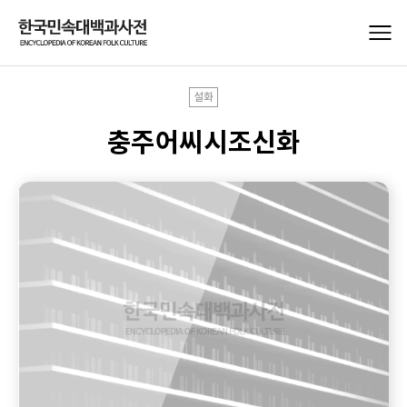
설화
충주어씨시조신화