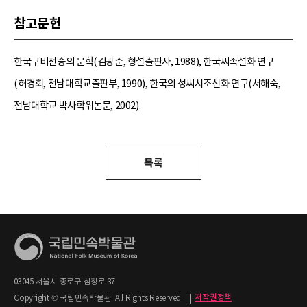
참고문헌
한국구비전승의 문학(김광순, 형설출판사, 1988), 한국씨족설화 연구
(허경회, 전남대학교출판부, 1990), 한국의 성씨시조신화 연구(서해숙,
전남대학교 박사학위논문, 2002).
목록
03045 서울시 종로구 삼청로 37
Copyright © 국립민속박물관. All Rights Reserved.
|
저작권정책