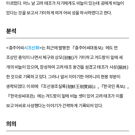
이르렀다. 어느 날 고려 태조가 자기에게도 비늘이 있는데 공에게 비늘이
있다는 것을 보고서 기이하게 여겨 어씨 성을 하사하였다고 한다.
분석
<충주어씨
시조신화
>는 최근에 발행한 『충주어씨대동보』에도 먼
조상인 중익이 나면서 체구와 상모(狀貌)가 기이하고 겨드랑이 밑에 세
개의 비늘이 있으며, 장성하여 고려 태조 왕건을 섬겼고 태조가 사성(賜姓)
한 것으로 기록하고 있다. 그러나 앞서 이야기한 어머니의 현몽 부분이
생략되었다. 이외에 『조선왕조실록(朝鮮王朝實錄)』, 『한국인 족보』,
『한국성씨대관』에는 겨드랑이 밑에 비늘 셋이 있어 고려 태조가 이를
보고 어씨로 사성했다는 이야기가 간략하게 기록되어 있다.
의의