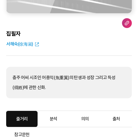
집필자
서해숙(徐海淑)
충주 어씨 시조인 어중익(魚重翼)의 탄생과 성장 그리고 득성
(得姓)에 관한 신화.
줄거리
분석
의의
출처
참고문헌