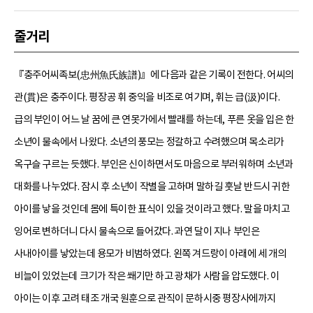
줄거리
『충주어씨족보(忠州魚氏族譜)』에 다음과 같은 기록이 전한다. 어씨의
관(貫)은 충주이다. 평장공 휘 중익을 비조로 여기며, 휘는 급(汲)이다.
급의 부인이 어느 날 꿈에 큰 연못가에서 빨래를 하는데, 푸른 옷을 입은 한
소년이 물속에서 나왔다. 소년의 풍모는 정갈하고 수려했으며 목소리가
옥구슬 구르는 듯했다. 부인은 신이하면서도 마음으로 부러워하며 소년과
대화를 나누었다. 잠시 후 소년이 작별을 고하며 말하길 훗날 반드시 귀한
아이를 낳을 것인데 몸에 특이한 표식이 있을 것이라고 했다. 말을 마치고
잉어로 변하더니 다시 물속으로 들어갔다. 과연 달이 지나 부인은
사내아이를 낳았는데 용모가 비범하였다. 왼쪽 겨드랑이 아래에 세 개의
비늘이 있었는데 크기가 작은 쐐기만 하고 광채가 사람을 압도했다. 이
아이는 이후 고려 태조 개국 원훈으로 관직이 문하시중 평장사에까지