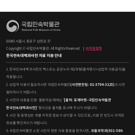
03045 서울시 종로구 삼청로 37
Copyright © 국립민속박물관. All Rights Reserved.
|
저작권정책
한국민속대백과사전 자료 이용 안내
1. 한국민속대백과사전의 텍스트는 공공누리 제2유형(출처명시+상업적 이용금지)을
적용합니다.
(사전편찬팀: 02-3704-3225)
2. 상업적 이용이 필요하시면 국립민속박물관
과 사전
협의하시기 바랍니다.
[출처: 표제어명–국립민속박물관
3. 사전의 내용을 인용·활용하실 때에는 '
한국민속대백과사전]
' 형식으로 출처를 표시해 주시기 바랍니다.
4. 사진 및 동영상은 개별 저작권 정보가 상이할 수 있으므로, 이용 전 반드시 저작권
정보를 확인하시기 바랍니다.
유물과학과(031-580-
5. 국립민속박물관 소장 사진의 원본 자료 활용을 원하시면,