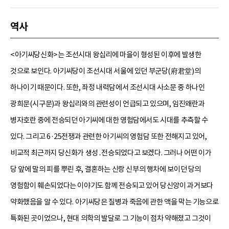
역사
<아기씨당신화>는 조선시대 왕십리에 마을이 형성된 이후에 발생한
것으로 보인다. 아기씨당이 조선시대 서울에 있던 부군당(府君堂)의
하나이기 때문이다. 또한, 좌정 내력담에서 조선시대 사소문 중 하나인
광희문(시구문)과 왕십리와의 관련성이 언급되고 있으며, 임진왜란과
병자호란 중에 전승되던 아기씨에 대한 영험담에서도 시대를 추측할 수
있다. 그리고 6·25전쟁과 관련한 아기씨의 영험담 또한 전해지고 있어,
비교적 최근까지 당신화가 생성․전승되었다고 보겠다. 그러나 어떤 이가
당 앞에 말의 피를 뿌린 후, 결혼하는 신랑 신부의 행차에 보이던 당의
영험함이 훼손되었다는 이야기도 함께 전승되고 있어 당신앙이 과거보다
약화했음을 알 수 있다. 아기씨당은 질병과 죽음에 관한 액을 막는 기능으로
특화된 곳이었으나, 현대 의학의 발달로 그 기능이 점차 약해졌고 그것이