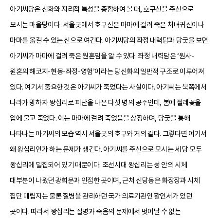
아기씨당은 신화와 지리적 특성을 종합하여 볼 때, 호구신을 주신으로
모시는 마을당이다. 서울굿에서 호구신은 마마에 걸려 죽은 처녀귀신이나
마마를 옮길 수 있는 신으로 여긴다. 아기씨당의 좌정 내력담과 당굿을 보면
아기씨가 마마에 걸려 죽은 원혼임을 알 수 있다. 좌정 내력담은 ‘원사-
원혼의 해코지-현몽-좌정-영험’이라는 당신화의 일반적 구조로 이루어져
있다. 여기서 중요한 것은 아기씨가 죽었다는 사실이다. 아기씨는 북쪽에서
나라가 망하자 왕십리로 피난을 나온 다섯 명의 공주인데, 봄에 찔레꽃을
입에 물고 죽었다. 이는 마마에 걸려 죽었음을 상징하며, 당굿을 통해
나타나는 아기씨의 모습 역시 서울굿의 호구와 거의 같다. 그렇다면 여기서
왜 왕십리인가 하는 문제가 생긴다. 아기씨를 주신으로 모시는 세 당 모두
왕십리에 밀집되어 있기 때문이다. 조선시대 왕십리는 성 안의 시체
대부분이 나왔던 광희문과 인접한 곳이며, 근처 신당동은 화장장과 시체
집단 매립지는 물론 질병을 관리하던 국가 의료기관인 활인서가 있던
곳이다. 따라서 왕십리는 질병과 죽음의 문제에서 벗어날 수 없는