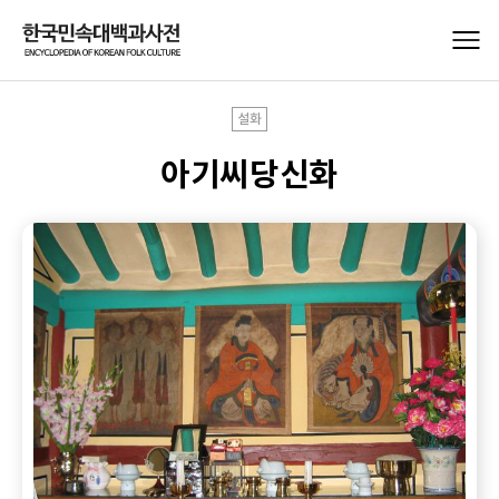
설화
아기씨당신화