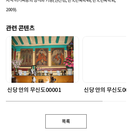
지역 아기씨당의 성격과 기능(권선경, 한국민속학49, 한국민속학회,
2009).
관련 콘텐츠
신당 안의 무신도00001
신당 안의 무신도000
목록