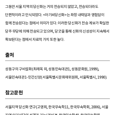
그동안 서울 지역의 당신화는 거의 전승되지 않았고, 전승되더라도
단편적이라고 인식되었다. <아기씨당신화>는 좌정 내력담과 영험담이
함께 전승된다는 점에서 의미가 있다. 이러한 당신화가 전승 계보가 확실한
당주 무당에 의해 전승되고 있으며, 당굿을 통해 신화의 신성성이 지속해서
확보된다는 점에서 자료적 가치 또한 높다.
출처
성동구의 구비설화(최래옥 외, 성동민속대관1, 성동문화원, 1999),
서울민속대관1-민간신앙(서울특별시문화재위원회, 서울특별시, 1990).
참고문헌
서울지역 당신화 연구(고영희, 한국무속학11, 한국무속학회, 2006), 서울