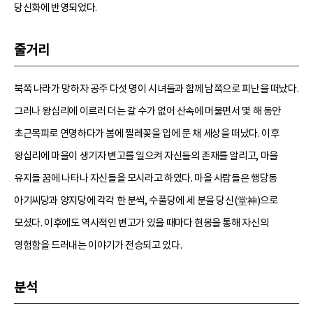
당신화에 반영되었다.
줄거리
북쪽 나라가 망하자 공주 다섯 명이 시녀들과 함께 남쪽으로 피난을 떠났다.
그러나 왕십리에 이르러 더는 갈 수가 없어 산속에 머물면서 몇 해 동안
초근목피로 연명하다가 봄에 찔레꽃을 입에 문 채 세상을 떠났다. 이후
왕십리에 마을이 생기자 변고를 일으켜 자신들의 존재를 알리고, 마을
유지들 꿈에 나타나 자신들을 모시라고 하였다. 마을 사람들은 행당동
아기씨당과 양지당에 각각 한 분씩, 수풀당에 세 분을 당신(堂神)으로
모셨다. 이후에도 역사적인 변고가 있을 때마다 현몽을 통해 자신의
영험함을 드러내는 이야기가 전승되고 있다.
분석