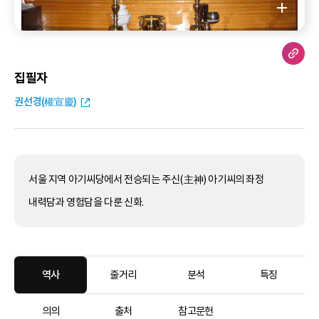
집필자
권선경(權宣慶)
서울 지역 아기씨당에서 전승되는 주신(主神) 아기씨의 좌정
내력담과 영험담을 다룬 신화.
역사
줄거리
분석
특징
의의
출처
참고문헌