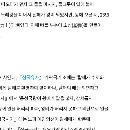
 떠오다가 먼저 그 물을 마시자, 물그릇이 입에 붙어
노례왕을 이어서 탈해가 왕이 되었지만, 왕에 오른 지, 23년
(力士)의 뼈였다. 이에 뼈를 부수어 소상(塑像)을 만들어
.
기사인데, 『
삼국유사
』 가락국기 조에는 ‘탈해가 수로와
 함께 탈해를 환영하여 맞이하나, 탈해의 배는 외면하고
유사』에서 ‘용성국왕이 왕비가 알을 낳자, 상서롭지
왕이 알을 버리려 하자, 왕비가 버리지 못하고 비단으로 알을
도 『삼국사기』에는 노파 아진의선이 탈해에게 학문에
는다. 이는 『삼국사기』가 유가의 합리주의 입장에서