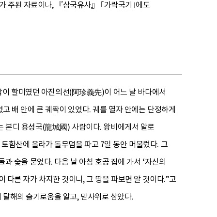
조가 주된 자료이나, 『삼국유사』 ｢가락국기｣에도
잡이 할미였던 아진의선(阿珍義先)이 어느 날 바다에서
었고 배 안에 큰 궤짝이 있었다. 궤를 열자 안에는 단정하게
나는 본디 용성국(龍城國) 사람이다. 왕비에게서 알로
 토함산에 올라가 돌무덤을 파고 7일 동안 머물렀다. 그
돌과 숯을 묻었다. 다음 날 아침 호공 집에 가서 ‘자신의
 다른 자가 차지한 것이니, 그 땅을 파보면 알 것이다.”고
이 탈해의 슬기로움을 알고, 맏사위로 삼았다.