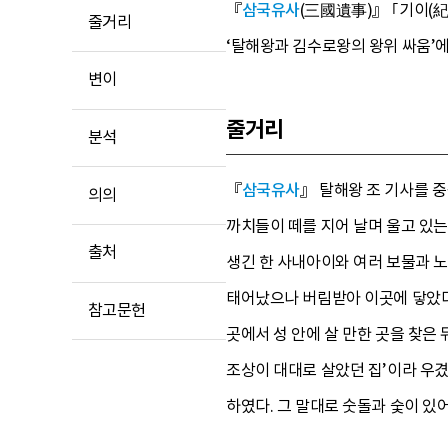
『
삼국유사
(三國遺事)』 ｢기이(紀
줄거리
‘탈해왕과 김수로왕의 왕위 싸움’에
변이
줄거리
분석
『
삼국유사
』 탈해왕 조 기사를 
의의
까치들이 떼를 지어 날며 울고 있는
출처
생긴 한 사내아이와 여러 보물과 노
태어났으나 버림받아 이곳에 닿았다.
참고문헌
곳에서 성 안에 살 만한 곳을 찾은 
조상이 대대로 살았던 집’이라 우겼
하였다. 그 말대로 숫돌과 숯이 있