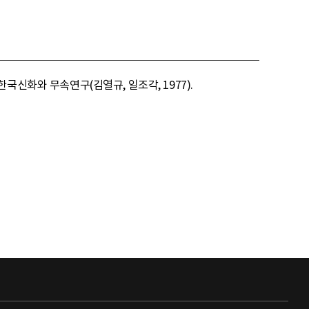
 한국신화와 무속연구(김열규, 일조각, 1977).