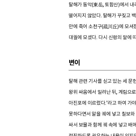
탈해가 동악(東岳, 토함산)에서 내
떨어지지 않았다. 탈해가 꾸짖고 백
만에 죽어 소천구(疏川丘)에 모셔졌다
대궐에 모셨다. 다시 신령의 말에 
변이
탈해 관련 기사를 싣고 있는 세 문
왕위 싸움에서 밀려난 뒤, 계림으로
아진포에 이르렀다.’라고 하여 가야
못하다면서 알을 궤에 넣고 칠보와 
싸서 보물과 함께 궤 속에 넣고 배
정진하도록 권유하는 내용이 있지만