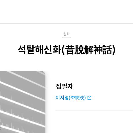
설화
석탈해신화(昔脫解神話)
집필자
이지영(李志映)