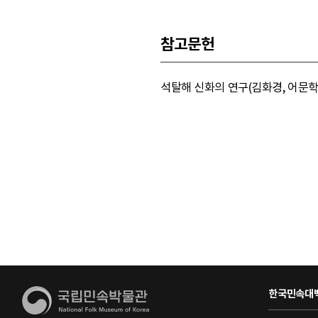
참고문헌
석탈해 신화의 연구(김화경, 어문학69
한국민속대백