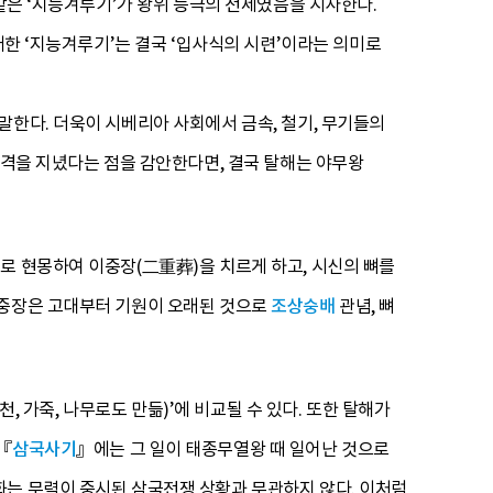
 같은 ‘지능겨루기’가 왕위 등극의 전제였음을 시사한다.
러한 ‘지능겨루기’는 결국 ‘입사식의 시련’이라는 의미로
말한다. 더욱이 시베리아 사회에서 금속, 철기, 무기들의
성격을 지녔다는 점을 감안한다면, 결국 탈해는 야무왕
로 현몽하여 이중장(二重葬)을 치르게 하고, 시신의 뼈를
이중장은 고대부터 기원이 오래된 것으로
조상숭배
관념, 뼈
천, 가죽, 나무로도 만듦)’에 비교될 수 있다. 또한 탈해가
『
삼국사기
』에는 그 일이 태종무열왕 때 일어난 것으로
화는 무력이 중시된 삼국전쟁 상황과 무관하지 않다. 이처럼