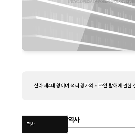
신라 제4대 왕이며 석씨 왕가의 시조인 탈해에 관한 
역사
역사