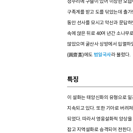
정수리에 구슬이 있어 이상한 모습이
구족계를 받고 도를 닦았는데 출가
동안 선사를 모시고 약산과 문답하였
속에 앉은 뒤로 40여 년간 소나무
않았으며 굴산사 상방에서 입멸하였다.
(圓齋藁)에도
범일국사
라 불렀다.
특징
이 설화는 태양신화의 유형으로 일
지속되고 있다. 또한 기아로 버려져
되었다. 따라서 영웅설화적 양상을
잡고 지역설화로 승격되어 전한다.