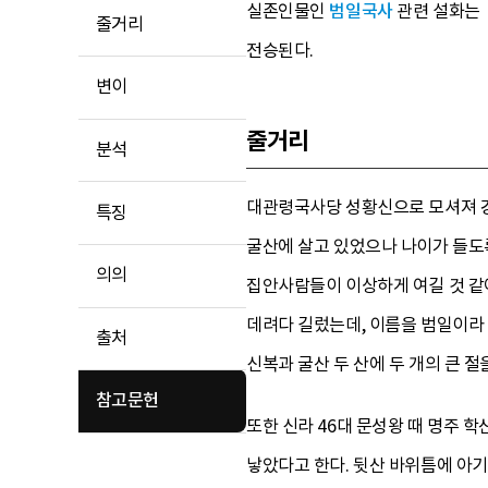
실존인물인
범일국사
관련 설화는 
줄거리
전승된다.
변이
줄거리
분석
대관령국사당 성황신으로 모셔져 
특징
굴산에 살고 있었으나 나이가 들도록
의의
집안사람들이 이상하게 여길 것 같아
데려다 길렀는데, 이름을 범일이라
출처
신복과 굴산 두 산에 두 개의 큰 
참고문헌
또한 신라 46대 문성왕 때 명주 
낳았다고 한다. 뒷산 바위틈에 아기