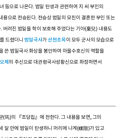
처녀 등으로 나온다. 범일 탄생과 관련하여 지 씨 부인의
내용으로 전승된다. 전승상 범일의 모친이 결혼한 부인 또는
다. 버려진 범일을 학이 보호해 주었다는 기아(棄兒) 내용도
도를 드렸더니
범일국사
가
산천초목
이 모두 군사의 모습으로
을 쓴 범일국사 화상을 봉안하여 마을수호신의 역할을
오제
의 주신으로 대관령국사성황신으로 좌정하면서
(筠)의 『조당집』에 전한다. 그 내용을 보면, 그의
세 달 만에 범일이 탄생하니 머리에 나계(螺階)가 있고