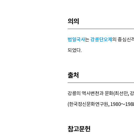
의의
범일국사
는
강릉단오제
의 중심신격
되었다.
출처
강릉의 역사변천과 문화(최선만, 강릉관
(한국정신문화연구원, 1980～1988) 2
참고문헌