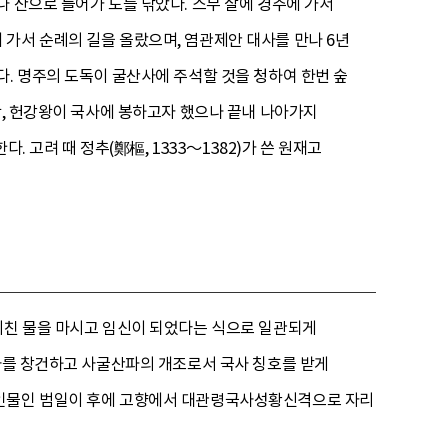
 산으로 들어가 도를 닦았다. 스무 살에 경주에 가서
가서 순례의 길을 올랐으며, 염관제안 대사를 만나 6년
다. 명주의 도독이 굴산사에 주석할 것을 청하여 한번 숲
왕, 헌강왕이 국사에 봉하고자 했으나 끝내 나아가지
. 고려 때 정추(鄭樞, 1333～1382)가 쓴 원재고
비친 물을 마시고 임신이 되었다는 식으로 일관되게
산사를 창건하고 사굴산파의 개조로서 국사 칭호를 받게
존인물인 범일이 후에 고향에서 대관령국사성황신격으로 자리