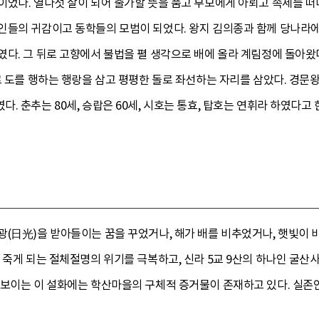
었다. 열다섯 살이 되어 출가할 뜻을 품고 부모에게 아뢰고 속세를 떠나
인들의 귀감이고 동학들의 모범이 되었다. 왕지 김의종과 함께 당나라에 
다. 그 뒤로 고향에서 불법을 펼 생각으로 배에 올라 계림정에 돌아왔
로 도를 행하는 행랑을 삼고 평평한 돌로 좌선하는 자리를 삼았다. 경문
 춘추는 80세, 승랍은 60세, 시호는 통효, 탑호는 연휘라 하였다고 한다
광(日光)을 받아들이는 꿈을 꾸었거나, 해가 배를 비추었거나, 햇빛이 
 죽게 되는 절체절명의 위기를 극복하고, 신라 5교 9산의 하나인 굴
 보이는 이 설화에는 학산마을의 구체적 증거물이 존재하고 있다. 실