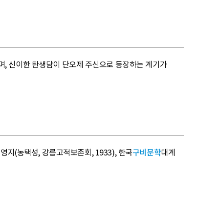
며, 신이한 탄생담이 단오제 주신으로 등장하는 계기가
임영지(농택성, 강릉고적보존회, 1933), 한국
구비문학
대계