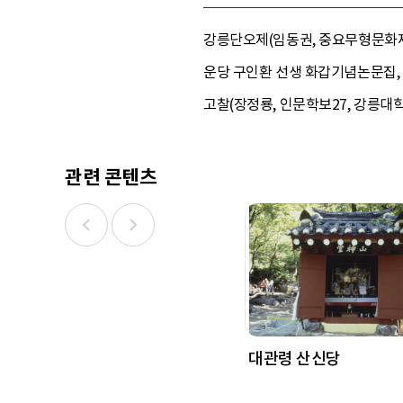
강릉단오제(임동권, 중요무형문화재지
운당 구인환 선생 화갑기념논문집, 
고찰(장정룡, 인문학보27, 강릉대학
관련 콘텐츠
대관령 산신당