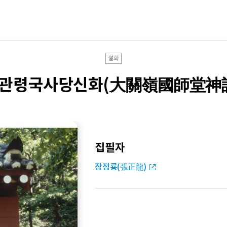
설화
관령국사당신화(大關嶺國師堂神
집필자
장정룡(張正龍)