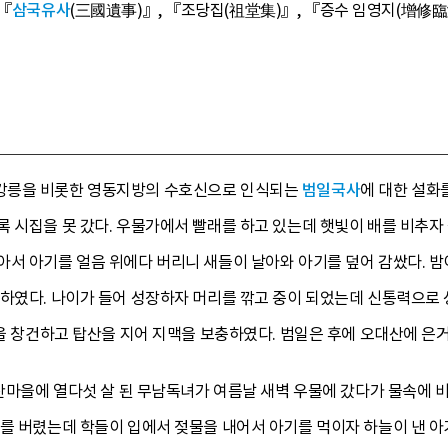
『
삼국유사
(三國遺事)』, 『조당집(祖堂集)』, 『증수 임영지(增修
강릉을 비롯한 영동지방의 수호신으로 인식되는
범일국사
에 대한 설화를
 시집을 못 갔다. 우물가에서 빨래를 하고 있는데 햇빛이 배를 비추자 
서 아기를 얼음 위에다 버리니 새들이 날아와 아기를 덮어 감쌌다. 밤
 하였다. 나이가 들어 성장하자 머리를 깎고 중이 되었는데 신통력으로 
절을 창건하고 탑산을 지어 지맥을 보충하였다. 범일은 후에 오대산에 은
학산마을에 열다섯 살 된 무남독녀가 여름날 새벽 우물에 갔다가 물속에 비
를 버렸는데 학들이 입에서 젖물을 내어서 아기를 먹이자 하늘이 낸 아