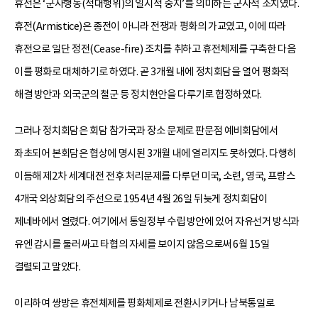
휴전은 ‘군사행동(적대행위)의 일시적 중지’를 의미하는 군사적 조치였다.
휴전(Armistice)은 종전이 아니라 전쟁과 평화의 가교였고, 이에 따라
휴전으로 일단 정전(Cease-fire) 조치를 취하고 휴전체제를 구축한 다음
이를 평화로 대체하기로 하였다. 곧 3개월 내에 정치회담을 열어 평화적
해결 방안과 외국군의 철군 등 정치현안을 다루기로 협정하였다.
그러나 정치회담은 회담 참가국과 장소 문제로 판문점 예비회담에서
좌초되어 본회담은 협상에 명시된 3개월 내에 열리지도 못하였다. 다행히
이듬해 제2차 세계대전 전후 처리문제를 다루던 미국, 소련, 영국, 프랑스
4개국 외상회담의 주선으로 1954년 4월 26일 뒤늦게 정치회담이
제네바에서 열렸다. 여기에서 통일정부 수립 방안에 있어 자유선거 방식과
유엔 감시를 둘러싸고 타협의 자세를 보이지 않음으로써 6월 15일
결렬되고 말았다.
이리하여 쌍방은 휴전체제를 평화체제로 전환시키거나 남북통일로