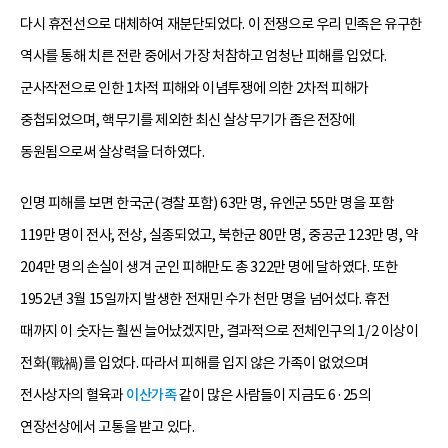
다시 휴전선으로 대체하여 재분단되었다. 이 전쟁으로 우리 민족은 유구한
역사를 통해 치른 전란 중에서 가장 처참하고 엄청난 피해를 입었다.
군사작전으로 인한 1차적 피해와 이념투쟁에 의한 2차적 피해가
중첩되었으며, 핵무기를 제외한 최신 살상무기가 좁은 전장에
동원됨으로써 살상력을 더하였다.
인명 피해를 보면 한국군(경찰 포함) 63만 명, 유엔군 55만 명을 포함
119만 명이 전사, 전상, 실종되었고, 북한군 80만 명, 중공군 123만 명, 약
204만 명의 손실이 생겨 군인 피해만도 총 322만 명에 달하였다. 또한
1952년 3월 15일까지 발생한 전재민 수가 천만 명을 넘어섰다. 휴전
때까지 이 숫자는 훨씬 늘어났겠지만, 결과적으로 전체인구의 1/2 이상이
전화(戰禍)를 입었다. 따라서 피해를 입지 않은 가족이 없었으며
전사상자의 혈육과
이산가족
같이 많은 사람들이 지금도 6·25의
연장선상에서 고통을 받고 있다.