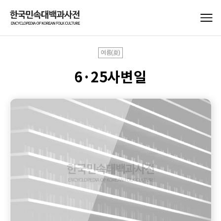
여름(夏)
6·25사변일