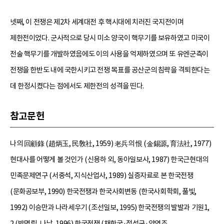
넷째, 이 전쟁은 제2차 세계대전 후 핵시대에 치러진 국지전이며
제한전이었다. 군사적으로 당시 미소 양국이 핵무기를 보유하였고 미국이
전술 핵무기를 개발하였음에도 이의 사용을 억제하였으며 또 유엔군측이
전쟁을 한반도 내에 국한시키고 전쟁 목표를 공산군의 침략을 격퇴한다는
데 한정시켰다는 점에서도 제한전의 성격을 띤다.
참고문헌
나의 回顧錄 (趙炳玉, 民敎社, 1959) 老兵의 恨 (金錫源, 育法社, 1977)
현대사를 어떻게 볼 것인가 (신용하 외, 동아일보사, 1987) 한국근현대의
민족문제연구 (서중석, 지식산업사, 1989) 실증자료로 본 한국전쟁
(문화공보부, 1990) 한국전쟁과 한국사회변동 (한국사회학회, 풀빛,
1992) 이승만과 나라세우기 (조선일보, 1995) 한국전쟁의 발발과 기원1,
2 (박명림, 나남, 1996) 한국전쟁 (채한국·정석균·양영조,