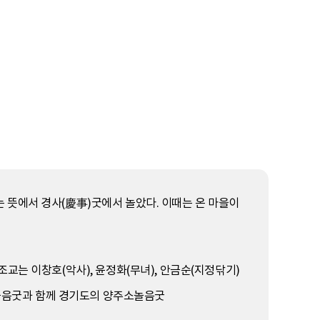
 뜻에서 경사(慶事)굿에서 놀았다. 이때는 온 마을이
교는 이창호(악사), 윤정화(무녀), 안금순(지정닦기)
놀음굿과 함께 경기도의 양주소놀음굿