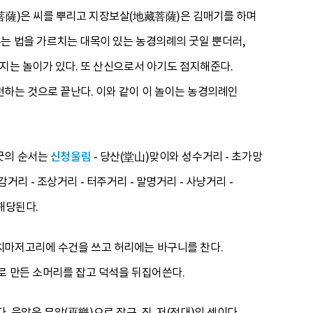
味菩薩)은 씨를 뿌리고 지장보살(地藏菩薩)은 김매기를 하며
는 법을 가르치는 대목이 있는 농경의례의 굿일 뿐더러,
지는 놀이가 있다. 또 산신으로서 아기도 점지해준다.
하는 것으로 끝난다. 이와 같이 이 놀이는 농경의례인
 굿의 순서는
신청울림
- 당산(堂山)맞이와 성수거리 - 초가망
 대감거리 - 조상거리 - 터주거리 - 말명거리 - 사냥거리 -
해당된다.
치마저고리에 수건을 쓰고 허리에는 바구니를 찬다.
로 만든 소머리를 잡고 덕석을 뒤집어쓴다.
. 음악은 무악(巫樂)으로 장구, 징, 저(젓대)의 셋이다.