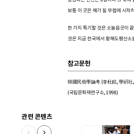
보통 이 굿은 해가 질 무렵에 시작
한 가지 특기할 것은 소놀음굿이 
것은 지금 전국에서 황해도평산소
참고문헌
韓國民俗學論考 (李杜鉉, 學硏社, 1
(국립문화재연구소, 1998)
관련 콘텐츠