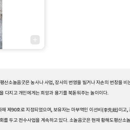
평산소놀음굿은 농사나 사업, 장사의 번영을 빌거나 자손의 번창을 비는
합을 다지고 개인에게는 희망과 용기를 북돋워주는 놀이이다.
재 제90호로 지정되었으며, 보유자는 마부역인 이선비(李先妣)이고, 조
회를 두고 전수사업을 계속하고 있다. 소놀음굿은 현재 황해도평산소