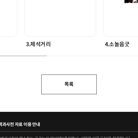
3.제석거리
4.소놀음굿
목록
과사전 자료 이용 안내