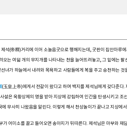
석(帝釋)거리에 이어 소놀음굿으로 행해지는데, 굿판이 집안마루에서
려오는 여덟 개의 무지개를 나타내는 천을 늘어뜨려놓고, 그 밑에는 팔
 팔선녀가 하늘에서 내려와 목욕하고 사람들에게 복을 주고 승천하는 것
제
(玉皇上帝)에게서 전갈이 왔다고 하며 백지를 제석님에게 갖다준다.
 사설은 옥황상제의 명을 받아 지상에 강림하여 인간을 탄생시키고 조
에 무사히 나왔음을 알린다. 이렇게 해서 천상놀이가 끝나고 지상에서
부가 어미소를 끌고 들어오면 송아지가 뒤따른다. 제석님은 마부와 재담도