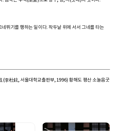
그네뛰기를 행하는 일이다. 작두날 위에 서서 그네를 타는
戱 (李杜鉉, 서울대학교출판부, 1996) 황해도 평산 소놀음굿