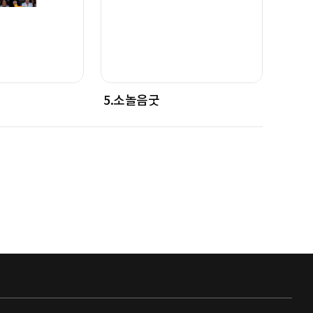
5.소놀음굿
6.소