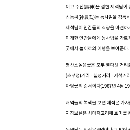
이고 수신(壽神)을 겸한 제석님이
신농씨(神農氏)는 농사일을 감독하
제석님이 인간들의 식량을 마련하기 
미개한 인간들에게 농사법을 가르치
굿에서 놀이로의 이행을 보여준다.
평산소놀음굿은 모두 열다섯 거리로
(초부정)거리 - 칠성거리 - 제석거
마당굿의 순서이다(1987년 4월 
배역들의 복색을 보면 제석은 가사
지장보살은 치마저고리에 호미를 든다
동원되는 만신은 6명이나 그 밖에 팔선