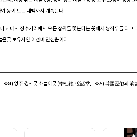
하여 동이 트는 새벽까지 계속된다.
끝나고 나서 장수거리에서 모든 잡귀를 쫓는다는 뜻에서 쌍작두를 타고 
놀음굿 보유자인 이선비 만신뿐이다.
984) 양주 경사굿 소놀이굿 (李杜鉉, 悅話堂, 1989) 韓國巫俗과 演