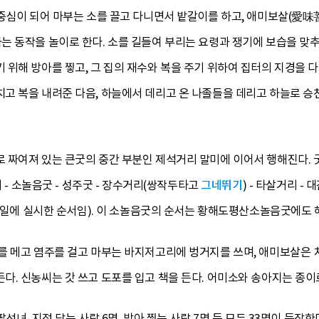
 중심이 되어 마부는 소를 끌고 다니면서 밭갈이를 하고, 애미보살(愛
는 동작을 놀이로 한다. 소를 길들여 부리는 요령과 쟁기에 보습을 맞추
위해 방아를 찧고, 그 집의 재수와 복을 주기 위하여 집터의 지경을 다
고 복을 내려준 다음, 하늘에서 데리고 온 나졸들을 데리고 하늘로 승천
 짜여져 있는 큰굿의 중간 부분인 제석거리 말미에 이어서 행해진다.
리 - 소놀음굿 - 성주굿 - 장수거리(쌍작두타고
그네뛰기
) - 타살거리 -
19일에 실시한 순서임). 이 소놀음굿의 순서는 황해도평산소놀음굿에도 
를 메고 염주를 걸고 마부는 바지저고리에 벙거지를 쓰며, 애미보살은 
. 신농씨는 갓 쓰고 도포를 입고 책을 든다. 어미소와 송아지는 종이
녀, 지정 닦는 사람 6명, 방아 찧는 사람 7명 등 모두 33명이 등장한다