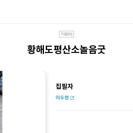
가을(秋)
황해도평산소놀음굿
집필자
이두현