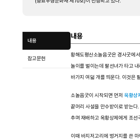
(중요무형문화재 제70호)이 전승되고 있다.
내용
내용
황해도평산소놀음굿은 경사굿에서 제
참고문헌
놀이를 벌이는데 팔선녀가 타고 내
바가지 여덟 개를 띄운다. 이것은
소놀음굿이 시작되면 먼저
옥황상
끝머리 사설을 만수받이로 받는다.
추며 재배하고 옥황상제에게 조선국
이때 바지저고리에 벙거지를 쓴 마