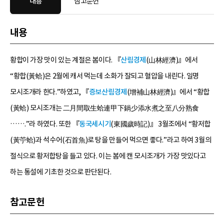
내용
참고문헌
내용
황합이 가장 맛이 있는 계절은 봄이다. 『
산림경제
(山林經濟)』에서
“황합(黃蛤)은 2월에 캐서 먹는데 소화가 잘되고 혈압을 내린다. 일명
모시조개라 한다.”하였고, 『
증보산림경제
(增補山林經濟)』에서 “황합
(黃蛤) 모시조개는 二月間取生蛤連甲下鍋少添水煮之至八分熟食
…….”라 하였다. 또한 『
동국세시기
(東國歲時記)』 3월조에서 “황저합
(黃苧蛤)과 석수어(石首魚)로 탕을 만들어 먹으면 좋다.”라고 하여 3월의
절식으로 황저합탕을 들고 있다. 이는 봄에 캔 모시조개가 가장 맛있다고
하는 통설에 기초한 것으로 판단된다.
참고문헌