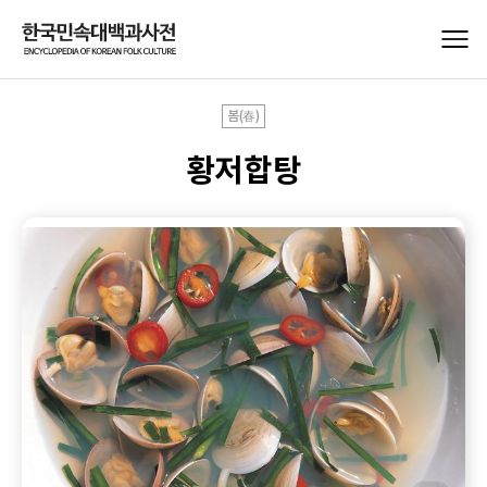
봄(春)
황저합탕