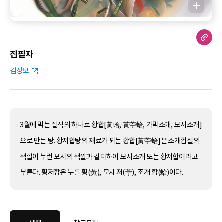
집필자
김상보
3월에 먹는 절식의 하나로 황합[黃蛤, 黃苧蛤, 가막조개, 모시조개]
으로 만든 탕. 황저합탕의 재료가 되는 황합[黃苧蛤]은 조개껍질의
색깔이 누런 모시의 색깔과 같다하여 모시조개 또는 황저합이라고
부른다. 황저합은 누를 황(黃), 모시 저(苧), 조개 합(蛤)이다.