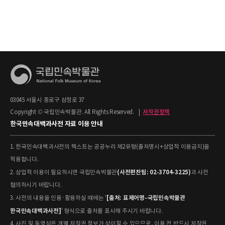
03045 서울시 종로구 삼청로 37
Copyright © 국립민속박물관. All Rights Reserved.
|
저작권정책
한국민속대백과사전 자료 이용 안내
1. 한국민속대백과사전의 텍스트는 공공누리 제2유형(출처명시+상업적 이용금지)을
적용합니다.
(사전편찬팀: 02-3704-3225)
2. 상업적 이용이 필요하시면 국립민속박물관
과 사전
협의하시기 바랍니다.
[출처: 표제어명–국립민속박물관
3. 사전의 내용을 인용·활용하실 때에는 '
한국민속대백과사전]
' 형식으로 출처를 표시해 주시기 바랍니다.
4. 사진 및 동영상은 개별 저작권 정보가 상이할 수 있으므로, 이용 전 반드시 저작권