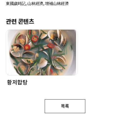
東國歲時記, 山林經濟, 增補山林經濟
관련 콘텐츠
황저합탕
목록