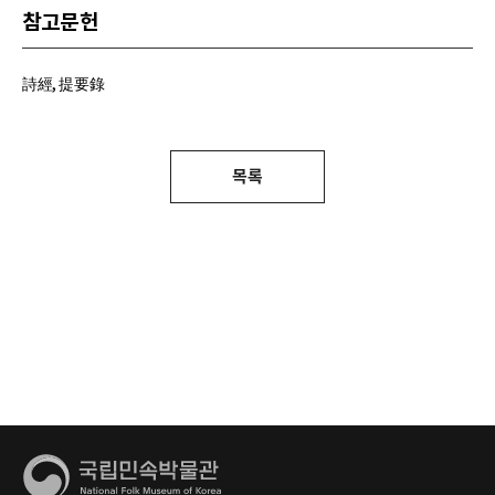
참고문헌
詩經, 提要錄
목록