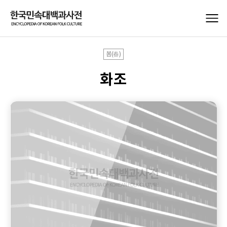
봄(春)
화조