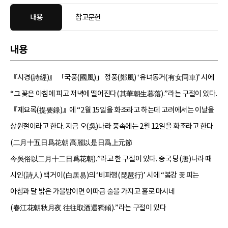
내용
참고문헌
내용
『시경(詩經)』 「국풍(國風)」 정풍(鄭風) ‘유녀동거(有女同車)’ 시에
“그 꽃은 아침에 피고 저녁에 떨어진다(其華朝生暮落).”라는 구절이 있다.
『제요록(提要錄)』에 “2월 15일을 화조라고 하는데 고려에서는 이날을
상원절이라고 한다. 지금 오(吳)나라 풍속에는 2월 12일을 화조라고 한다
(二月十五日爲花朝 高麗以是日爲上元節
今吳俗以二月十二日爲花朝).”라고 한 구절이 있다. 중국 당(唐)나라 때
시인(詩人) 백거이(白居易)의 ‘비파행(琵琶行)’ 시에 “봄강 꽃 피는
아침과 달 밝은 가을밤이면 이따금 술을 가지고 홀로 마시네
(春江花朝秋月夜 往往取酒還獨傾).”라는 구절이 있다