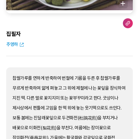
집필자
주영하
찹쌀가루를 연하게 반죽하여 번철에 기름을 두른 후 찹쌀가루를
무르게 반죽하여 얇게 펴놓고 그 위에 제철에 나는 꽃잎을 장식하여
지진 떡. 다른 말로 꽃지지미 또는 꽃부꾸미라고 한다. 굿상이나
제사상에서 편틀에 고임을 한 떡 위에 놓는 웃기떡으로도 쓰인다.
보통 봄에는 진달래꽃잎으로 두견화전(杜鵑花煎)을 부치거나
배꽃으로 이화전(梨花煎)을 부친다. 여름에는 장미꽃으로
장미화전(薔薇花煎), 가을에는 황국화와 감국잎으로 국화전