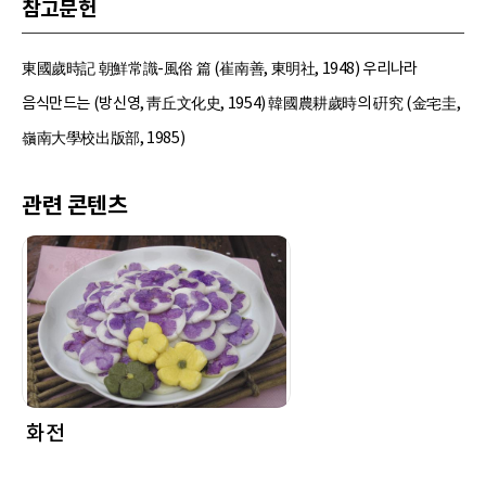
참고문헌
東國歲時記 朝鮮常識-風俗 篇 (崔南善, 東明社, 1948) 우리나라
음식만드는 (방신영, 靑丘文化史, 1954) 韓國農耕歲時의 硏究 (金宅圭,
嶺南大學校出版部, 1985)
관련 콘텐츠
화전