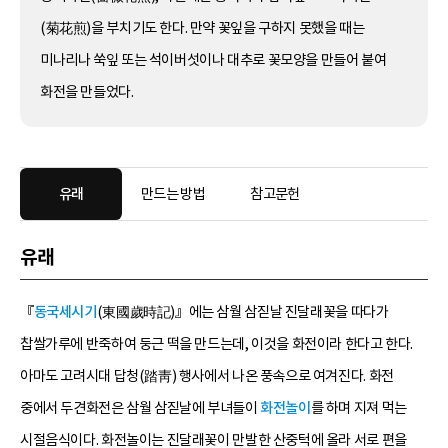
(菊花煎)을 부치기도 한다. 만약 꽃잎을 구하지 못했을 때는
미나리나 쑥잎 또는 석이버섯이나 대추로 꽃모양을 만들어 붙여
화전을 만들었다.
유래
만드는 방법
참고문헌
유래
『
동국세시기
(東國歲時記)』에는 삼월 삼짇날 진달래꽃을 따다가
찹쌀가루에 반죽하여 둥근 떡을 만드는데, 이것을 화전이라 한다고 한다.
아마도 고려시대 답청(踏靑) 행사에서 나온 풍속으로 여겨진다. 화전
중에서 두견화전은 삼월 삼짇날에 부녀들이
화전놀이
를 하며 지져 먹는
시절음식이다. 화전놀이는 진달래꽃이 만발한 산중턱에 올라 서로 편을