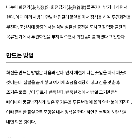
나누어 화전가(花煎歌)와 화전답가(花煎答歌)를 주거니 받거니 하면서
한다. 이때 미리 사방에 만발한 진달래꽃잎을 따서 장식을 하여 두견화전을
부친다. 조선시대 궁중에서는 삼월 삼짇날 중전을 모시고 창덕궁 금원의
옥류천 가에서 두견화전을 부쳐 먹으면서 화전놀이를 하였다고 전한다.
만드는 방법
화전을 만드는 방법은 다음과 같다. 먼저 제철에 나는 꽃잎을 따서 깨끗이
씻어둔다. 찹쌀을 곱게 빻고 여기에 소금을 적당히 넣고 간을 맞춘 후
뜨거운 물을 부어 무르게 반죽한다. 반죽한 것에서 밤알 크기만큼씩
떼어내어 둥글납작하게 빚은 후 기름을 두른 번철에 올려 약한 불에 지진다.
이때 준비한 꽃잎으로 모양을 내서 장식을 한다. 하얀 찹쌀떡이 노란색을
내면 익은 것이다.