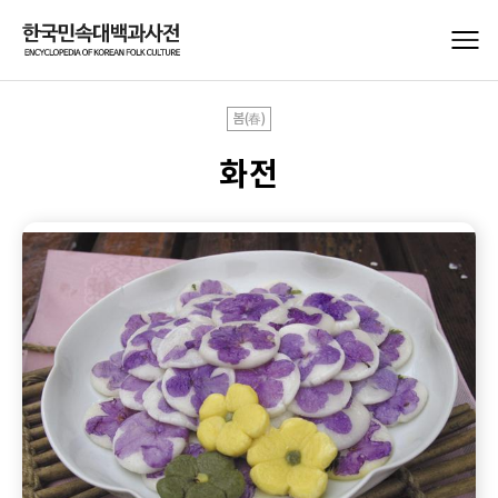
봄(春)
화전