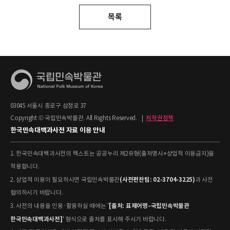
목록
03045 서울시 종로구 삼청로 37
Copyright © 국립민속박물관. All Rights Reserved.
|
저작권정책
한국민속대백과사전 자료 이용 안내
1. 한국민속대백과사전의 텍스트는 공공누리 제2유형(출처명시+상업적 이용금지)을
적용합니다.
(사전편찬팀: 02-3704-3225)
2. 상업적 이용이 필요하시면 국립민속박물관
과 사전
협의하시기 바랍니다.
[출처: 표제어명–국립민속박물관
3. 사전의 내용을 인용·활용하실 때에는 '
한국민속대백과사전]
' 형식으로 출처를 표시해 주시기 바랍니다.