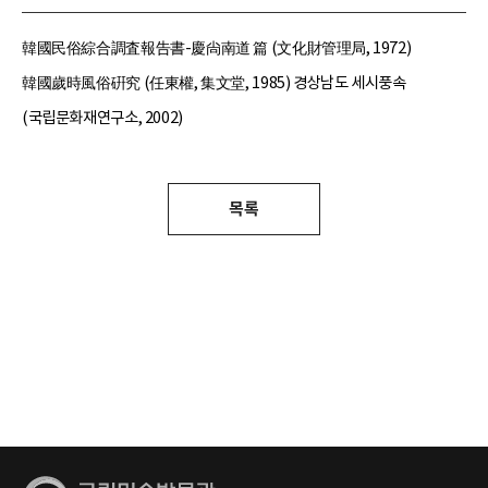
韓國民俗綜合調査報告書-慶尙南道 篇 (文化財管理局, 1972)
韓國歲時風俗硏究 (任東權, 集文堂, 1985) 경상남도 세시풍속
(국립문화재연구소, 2002)
목록