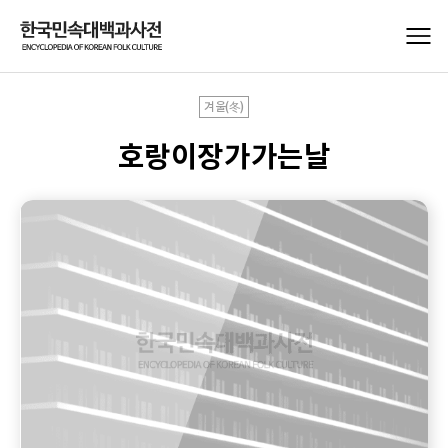
겨울(冬)
호랑이장가가는날