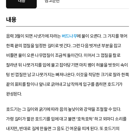
내용
참고문헌
내용
음력 3월이 되면 시냇가에 자라는
버드나무
에 물이 오른다. 그 가지를 꺾어
한쪽 끝의 껍질을 일정한 길이로 벗긴다. 그런 다음 벗겨낸 부분을 잡고
비틀면 물이 오른 나무껍질이 조금씩 돌아간다. 이어서 그 껍질을 칼로
잘라낸 뒤 나뭇가지를 입에 물고 잡아당기면 마치 뱀이 허물을 벗듯이 속이
텅 빈 껍질만 남고 나뭇가지는 빠져나온다. 이것을 적당한 크기로 잘라 한쪽
끝의 표피를 칼이나 앞니로 긁어내고 납작하게 입구를 좁히면 호드기가
완성된다.
호드기는 그 길이와 굵기에 따라 음의 높낮이와 강약을 조절할 수 있다.
가령 길이가 짧은 호드기를 입에 대고 불면 ‘호득호득’ 하고 외마디 소리를
내지만, 반대로 길게 만들면 그 음도 긴 여운을 띠게 된다. 또 호드기의