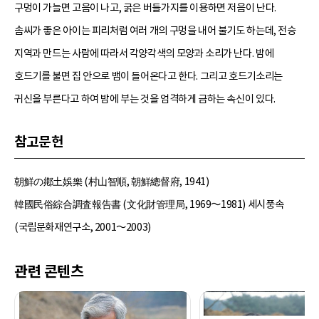
구멍이 가늘면 고음이 나고, 굵은 버들가지를 이용하면 저음이 난다.
솜씨가 좋은 아이는 피리처럼 여러 개의 구멍을 내어 불기도 하는데, 전승
지역과 만드는 사람에 따라서 각양각색의 모양과 소리가 난다. 밤에
호드기를 불면 집 안으로 뱀이 들어온다고 한다. 그리고 호드기소리는
귀신을 부른다고 하여 밤에 부는 것을 엄격하게 금하는 속신이 있다.
참고문헌
朝鮮の鄕土娛樂 (村山智順, 朝鮮總督府, 1941)
韓國民俗綜合調査報告書 (文化財管理局, 1969～1981) 세시풍속
(국립문화재연구소, 2001～2003)
관련 콘텐츠