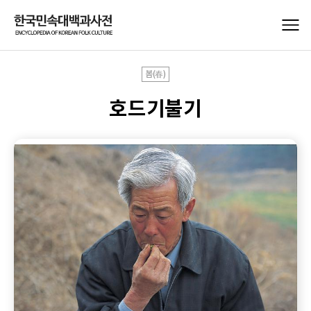
봄(春)
호드기불기