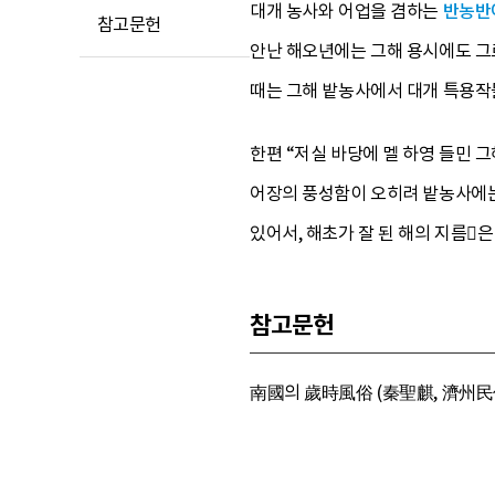
대개 농사와 어업을 겸하는
반농반
참고문헌
안난 해오년에는 그해 용시에도 그르
때는 그해 밭농사에서 대개 특용작
한편 “저실 바당에 멜 하영 들민 그
어장의 풍성함이 오히려 밭농사에는 
있어서, 해초가 잘 된 해의 지름
참고문헌
南國의 歲時風俗 (秦聖麒, 濟州民俗