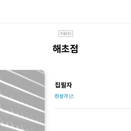
겨울(冬)
해초점
집필자
진성기