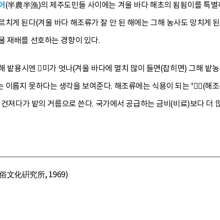
어
(半農半漁)의 제주도민들 사이에는 겨울 바다 해초의 됨됨이를 특별히
치게 된다(겨울 바다 해조류가 잘 안 된 해에는 그해 농사도 망치게 된
물 재배를 선호하는 경향이 있다.
해 밭용시엔 미가 엇나(겨울 바다에 멸치 많이 들면(잡히면) 그해 밭농
이롭지 못하다는 생각을 보여준다. 해조류에는 식용이 되는 ‘(해조류의
은 건져다가 밭의 거름으로 쓴다. 국가에서 공급하는 금비(비료)보다 더 많
文化硏究所, 1969)