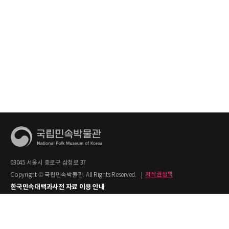
03045 서울시 종로구 삼청로 37
Copyright © 국립민속박물관. All Rights Reserved.
|
저작권정책
한국민속대백과사전 자료 이용 안내
1. 한국민속대백과사전의 텍스트는 공공누리 제2유형(출처명시+상업적 이용금지)을
적용합니다.