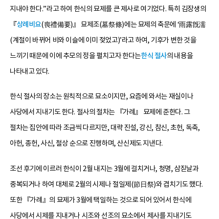
지내야 한다.”라고 하여 한식의 묘제를 큰 제사로 여기었다. 특히 김장생의
『
상례비요
(喪禮備要)』 묘제조(墓祭條)에는 묘제의 축문에 ‘雨露旣濡
(계절이 바뀌어 비와 이슬에 이미 젖었고)’라고 하여, 기후가 변한 것을
느끼기 때문에 이에 추모의 정을 펼치고자 한다는
한식 절사
의 내용을
나타내고 있다.
한식 절사의 장소는 원칙적으로 묘소이지만, 요즘에 와서는 재실이나
사당에서 지내기도 한다. 절사의 절차는 『가례』 묘제에 준한다. 그
절차는 집안에 따라 조금씩 다르지만, 대략 진설, 강신, 참신, 초헌, 독축,
아헌, 종헌, 사신, 철상 순으로 진행하며, 산신제도 지낸다.
조선 후기에 이르러 한식이 2월 내지는 3월에 걸치거나, 청명, 삼짇날과
중복되거나 하여 대체로 2월의 시제나 절일제(節日祭)와 겹치기도 했다.
또한 『가례』의 묘제가 3월에 택일하는 것으로 되어 있어서 한식에
사당에서 시제를 지내거나 시조와 선조의 묘소에서 제사를 지내기도