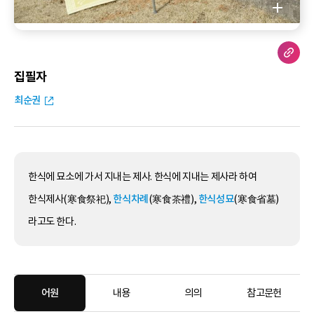
집필자
최순권
한식에 묘소에 가서 지내는 제사. 한식에 지내는 제사라 하여
한식제사(寒食祭祀),
한식차례
(寒食茶禮),
한식성묘
(寒食省墓)
라고도 한다.
어원
내용
의의
참고문헌