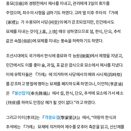
종묘(宗廟)와 경령전에서 제사를 지내고, 관리에게 3일의 휴가를
주었으며, 죄수의 사형을 금하기도 하였다. 고려 말 이후 주자의 『가례
(家禮)』가 수용되어 사당(祠堂)의 예가 강조되었지만, 민간에서도
묘제를 지내는 것이[上墓, 上墳] 매우 성하였으므로 설, 한식, 단오, 추석
같은 속절(俗節)에 묘제를 지내는 풍속을 허락하기도 하였다.
조선시대에도 국가에서 한식에 종묘와 각 능원(陵園)에서 제향을 지냈고,
민간에서도 이를 좇아 술, 과일, 포 같은 음식으로 묘소에서 제사를 지냈다.
이에 유학자들은 『가례』에 의거하여 사당에서의 예와 사시제(四時祭)
를 강조하고 명절에 행하는 묘제를 폐지하도록 하였으나, 이언적(李彦迪)
은 『
봉선잡의
(奉先雜儀)』에서 설, 한식, 단오, 추석에 묘소에 가서 배소
(拜掃)를 하여도 인정상 해가 될 것이 없다.”라고 하였다.
그리고 이이(李珥)는 『
격몽요결
(擊蒙要訣)』에서, “마땅히 한식과
추석에는 『가례』 묘제에 의거하여 제수를 갖추어 축문을 읽고, 산신제를