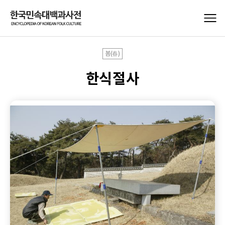
봄(春)
한식절사