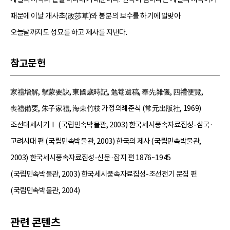
때문에 이날 개사초(改莎草)와 봉분의 보수를 하기에 알맞아
오늘날까지도 성묘를 하고 제사를 지낸다.
참고문헌
家禮增解, 擊蒙要訣, 東國歲時記, 勉菴遺稿, 奉先雜儀, 四禮便覽,
喪禮備要, 朱子家禮, 海東竹枝 가정의례준칙 (常元出版社, 1969)
조선대세시기Ⅰ (국립민속박물관, 2003) 한국세시풍속자료집성-삼국·
고려시대 편 (국립민속박물관, 2003) 한국의 제사 (국립민속박물관,
2003) 한국세시풍속자료집성-신문·잡지 편 1876~1945
(국립민속박물관, 2003) 한국세시풍속자료집성-조선전기 문집 편
(국립민속박물관, 2004)
관련 콘텐츠