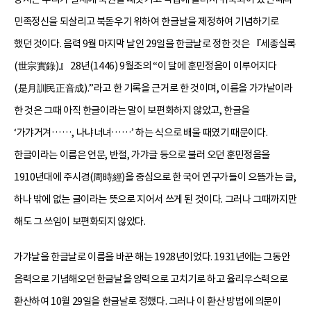
민족정신을 되살리고 북돋우기 위하여 한글날을 제정하여 기념하기로
했던 것이다. 음력 9월 마지막 날인 29일을 한글날로 정한 것은 『세종실록
(世宗實錄)』 28년(1446) 9월조의 “이 달에 훈민정음이 이루어지다
(是月訓民正音成).”라고 한 기록을 근거로 한 것이며, 이름을 가갸날이라
한 것은 그때 아직 한글이라는 말이 보편화하지 않았고, 한글을
‘가갸거겨……, 나냐너녀……’ 하는 식으로 배울 때였기 때문이다.
한글이라는 이름은 언문, 반절, 가갸글 등으로 불러 오던 훈민정음을
1910년대에 주시경(周時經)을 중심으로 한 국어 연구가들이 으뜸가는 글,
하나 밖에 없는 글이라는 뜻으로 지어서 쓰게 된 것이다. 그러나 그때까지만
해도 그 쓰임이 보편화되지 않았다.
가갸날을 한글날로 이름을 바꾼 해는 1928년이었다. 1931년에는 그동안
음력으로 기념해오던 한글날을 양력으로 고치기로 하고 율리우스력으로
환산하여 10월 29일을 한글날로 정했다. 그러나 이 환산 방법에 의문이