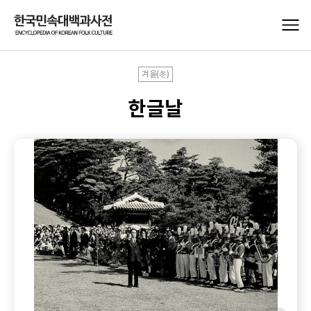
겨울(冬)
한글날