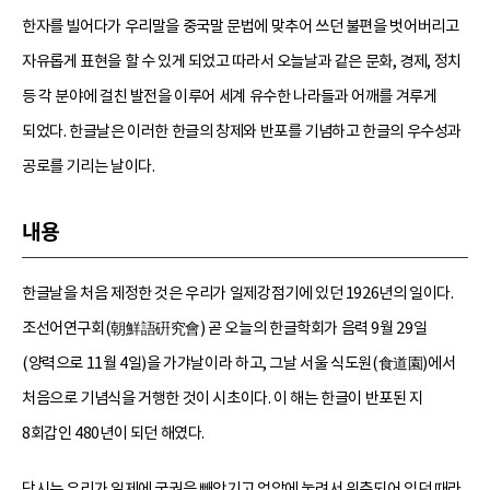
한자를 빌어다가 우리말을 중국말 문법에 맞추어 쓰던 불편을 벗어버리고
자유롭게 표현을 할 수 있게 되었고 따라서 오늘날과 같은 문화, 경제, 정치
등 각 분야에 걸친 발전을 이루어 세계 유수한 나라들과 어깨를 겨루게
되었다. 한글날은 이러한 한글의 창제와 반포를 기념하고 한글의 우수성과
공로를 기리는 날이다.
내용
한글날을 처음 제정한 것은 우리가 일제강점기에 있던 1926년의 일이다.
조선어연구회(朝鮮語硏究會) 곧 오늘의 한글학회가 음력 9월 29일
(양력으로 11월 4일)을 가갸날이라 하고, 그날 서울 식도원(食道園)에서
처음으로 기념식을 거행한 것이 시초이다. 이 해는 한글이 반포된 지
8회갑인 480년이 되던 해였다.
당시는 우리가 일제에 국권을 빼앗기고 억압에 눌려서 위축되어 있던 때라