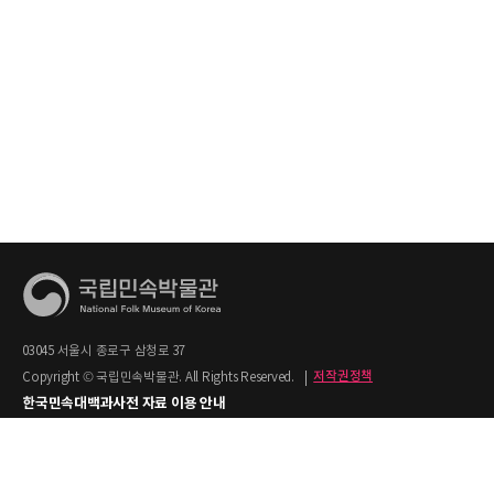
03045 서울시 종로구 삼청로 37
Copyright © 국립민속박물관. All Rights Reserved.
|
저작권정책
한국민속대백과사전 자료 이용 안내
1. 한국민속대백과사전의 텍스트는 공공누리 제2유형(출처명시+상업적 이용금지)을
적용합니다.