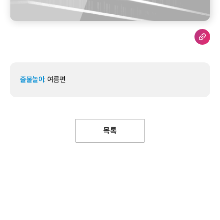
줄불놀이
: 여름편
목록