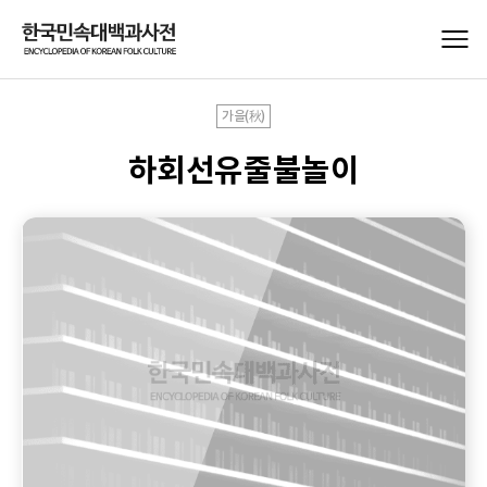
가을(秋)
하회선유줄불놀이