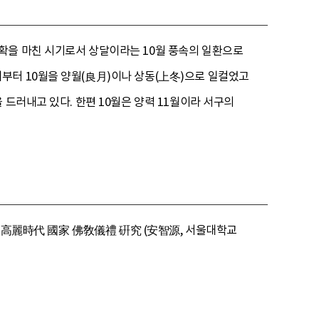
확을 마친 시기로서 상달이라는 10월 풍속의 일환으로
부터 10월을 양월(良月)이나 상동(上冬)으로 일컬었고
드러내고 있다. 한편 10월은 양력 11월이라 서구의
5) 高麗時代 國家 佛敎儀禮 硏究 (安智源, 서울대학교