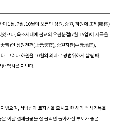
1월, 7월, 10월의 보름인 상원, 중원, 하원에 초제(醮祭)
어 있었으나, 육조시대에 불교의 우란분절(7월 15일)에 자극을
官大帝)인 상원천관(上元天官), 중원지관(中元地官),
. 그러나 하원을 10월의 의례로 광범위하게 살필 때,
구한 역사를 지닌다.
 지냈으며, 서낭신과 토지신을 모시고 한 해의 벽사기복을
들은 이날 결제불공을 잘 올리면 돌아가신 부모가 좋은