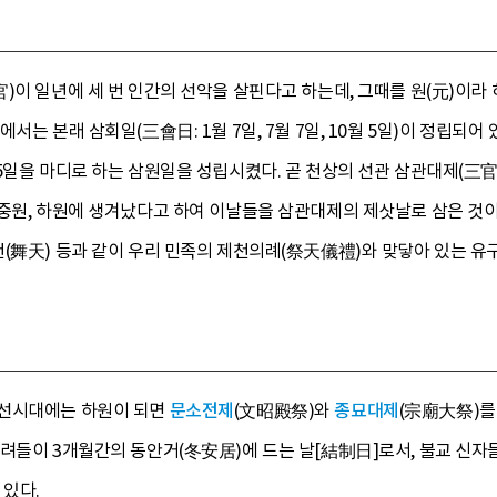
이 일년에 세 번 인간의 선악을 살핀다고 하는데, 그때를 원(元)이라 하며 
에서는 본래 삼회일(三會日: 1월 7일, 7월 7일, 10월 5일)이 정립되
5일을 마디로 하는 삼원일을 성립시켰다. 곧 천상의 선관 삼관대제(三
중원, 하원에 생겨났다고 하여 이날들을 삼관대제의 제삿날로 삼은 것이다
(舞天) 등과 같이 우리 민족의 제천의례(祭天儀禮)와 맞닿아 있는 유
조선시대에는 하원이 되면
문소전제
(文昭殿祭)와
종묘대제
(宗廟大祭)를
승려들이 3개월간의 동안거(冬安居)에 드는 날[結制日]로서, 불교 신자
 있다.