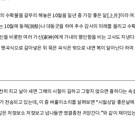
의 수확물을 갈무리 해놓은 10월을 일년 중 가장 좋은 달[上月]이라 
 10월에 동제(洞祭)나 대동굿을 하여 추수 감사의 의례를 올리고 수
주신을 비롯한 여러 가신(家神)에게 가내의 평안함을 비는 고사도 지낸다
 햇곡식으로 갈아넣은 뒤 묵은 곡식은 밖으로 내면 복이 달아난다 하여
전히 지고 날이 새면 그해의 시절이 길하고 그렇지 않으면 흉하다는 속설
가 전승되고 있는데, 이 중 벼훑이소리를 살펴보면 “시월상달 좋은날
은 저젖보소 저젖보고 넘나들면 영결종천 귀양간다.”와 같이 재미있는