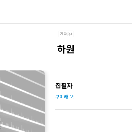
겨울(冬)
하원
집필자
구미래