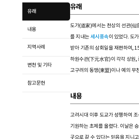
유래
유래
도가(道家)에서는 천상의 선관(仙官)
내용
를 지내는
세시풍속
이 있었다. 도가
지역사례
받아 기존의 삼회일을 재편하여, 1
하원수관(下元水官)이 각각 상원, 
변천 및 기타
고구려의 동맹(東盟)이나 예의 무천
참고문헌
내용
고려시대 이후 도교가 성행하여 
기원하는 초제를 올렸다. 이날은 
곳으로 갈 수 있다는 믿음을 지니고