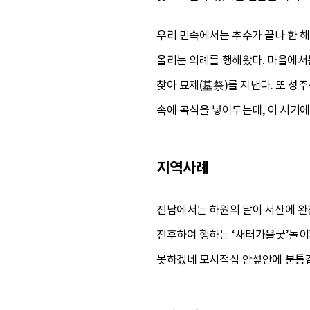
우리 민속에서는 추수가 끝나 한 해
올리는 의례를 행해왔다. 마을에서는
찾아 묘제(墓祭)를 지낸다. 또 성
속에 곡식을 넣어두는데, 이 시기에
지역사례
전남에서는 하원의 달이 서산에 완
전후하여 행하는 ‘새터가을굿’놀이
못하겠네 모시적삼 안섶안에 분통같