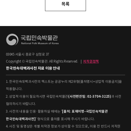
목록
03045 서울시 종로구 삼청로 37
Copyright © 국립민속박물관. All Rights Reserved.
|
저작권정책
한국민속대백과사전 자료 이용 안내
1. 한국민속대백과사전의 텍스트는 공공누리 제2유형(출처명시+상업적 이용금지)을
적용합니다.
(사전편찬팀: 02-3704-3225)
2. 상업적 이용이 필요하시면 국립민속박물관
과 사전
협의하시기 바랍니다.
[출처: 표제어명–국립민속박물관
3. 사전의 내용을 인용·활용하실 때에는 '
한국민속대백과사전]
' 형식으로 출처를 표시해 주시기 바랍니다.
4. 사진 및 동영상은 개별 저작권 정보가 상이할 수 있으므로, 이용 전 반드시 저작권