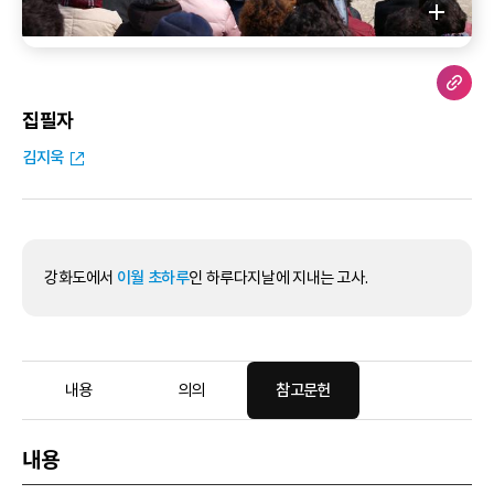
집필자
김지욱
강화도에서
이월 초하루
인 하루다지날에 지내는 고사.
내용
의의
참고문헌
내용