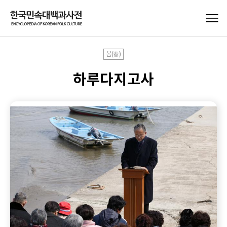
봄(春)
하루다지고사