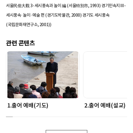
서울民俗大觀 3-세시풍속과 놀이 編 (서울特別市, 1993) 경기민속지Ⅲ-
세시풍속·놀이·예술 편 (경기도박물관, 2000) 경기도 세시풍속
(국립문화재연구소, 2001))
관련 콘텐츠
1.출어 예배(기도)
2.출어 예배(설교)