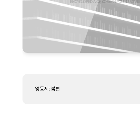
영등제: 봄편