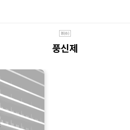
봄(春)
풍신제