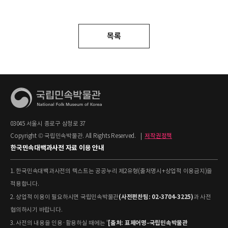
목록
03045 서울시 종로구 삼청로 37
Copyright © 국립민속박물관. All Rights Reserved.
|
저작권정책
한국민속대백과사전 자료 이용 안내
1. 한국민속대백과사전의 텍스트는 공공누리 제2유형(출처명시+상업적 이용금지)을
적용합니다.
(사전편찬팀: 02-3704-3225)
2. 상업적 이용이 필요하시면 국립민속박물관
과 사전
협의하시기 바랍니다.
[출처: 표제어명–국립민속박물관
3. 사전의 내용을 인용·활용하실 때에는 '