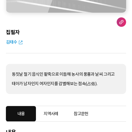
집필자
김태수
동짓날 절기 음식인 팥죽으로 이듬해 농사의 풍흉과 날씨 그리고
태아가 남자인지 여자인지를 감별해보는 점속(占俗).
내용
지역사례
참고문헌