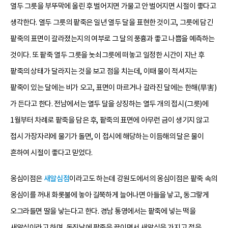
열두 그릇을 부뚜막에 올린 후 벌어지면 가물고 안 벌어지면 시절이 좋다고
생각한다. 열두 그릇의 팥죽은 일년 열두 달을 표현한 것이고, 그릇에 담긴
팥죽의 표면이 갈라졌는지의 여부로 그 달의 풍흉과 좋고 나쁨을 예측하는
것이다. 또 팥죽 열두 그릇을 놋쇠그릇에 떠놓고 일정한 시간이 지난 후
팥죽의 상태가 달라지는 것을 보고 점을 치는데, 이때 물이 적셔지는
팥죽이 있는 달에는 비가 오고, 표면이 마르거나 갈라진 달에는 한해(旱害)
가 든다고 한다. 전남에서는 열두 달을 상징하는 열두 개의 접시(그릇)에
1월부터 차례로 팥죽을 담은 후, 팥죽의 표면에 아무런 금이 생기지 않고
접시 가장자리에 물기가 돌면, 이 접시에 해당하는 이듬해의 달은 물이
흔하여 시절이 좋다고 믿었다.
옹심이점은
새알심점
이라고도 하는데 강원도에서의 옹심이점은 팥죽 속의
옹심이를 꺼내 화롯불에 놓아 길쭉하게 늘어나면 아들을 낳고, 동그랗게
오그라들면 딸을 낳는다고 한다. 경남 통영에서는 팥죽에 넣는 떡을
새알심이라고 하며, 동짓날에 팥죽을 끓이면서 새알심을 가지고 점을