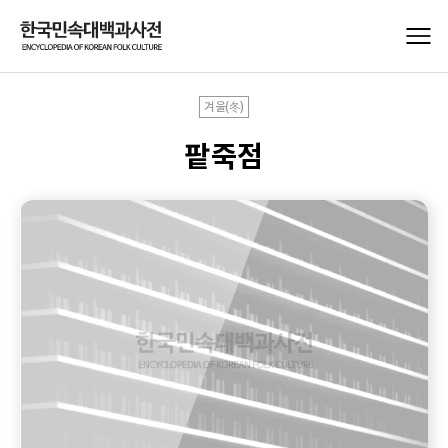
겨울(冬)
팥죽점