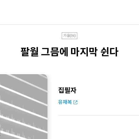
가을(秋)
팔월 그믐에 마지막 쉰다
집필자
유재복