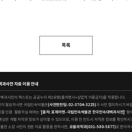
목록
과사전 자료 이용 안내
대백과사전의 텍스트는 공공누리 제2유형(출처명시+상업적 이용금지)을 적용합니다.
이용이 필요하시면 국립민속박물관
(사전편찬팀: 02-3704-3225)
과 사전 협의하시기 바
용을 인용·활용하실 때에는 '
[출처: 표제어명–국립민속박물관 한국민속대백과사전]
' 
 동영상은 개별 저작권 정보가 상이할 수 있으므로, 이용 전 반드시 저작권 정보를 확인하시
박물관 소장 사진의 원본 자료 활용을 원하시면,
유물과학과(031-580-5877)
로 문의하