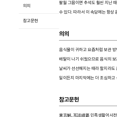
팔월 그믐이면 추석도 훨씬 지난 때
의의
수 있다. 따라서 이 속담에는 항상
참고문헌
의의
음식물이 귀하고 요즘처럼 보관 방
배탈이 나기 쉬웠으므로 음식의 보
날씨가 선선해지는 때라 할지라도 음
일이든지 마지막에는 더 조심하고 
참고문헌
東言解, 耳談續纂 민족생활어사전 (이훈