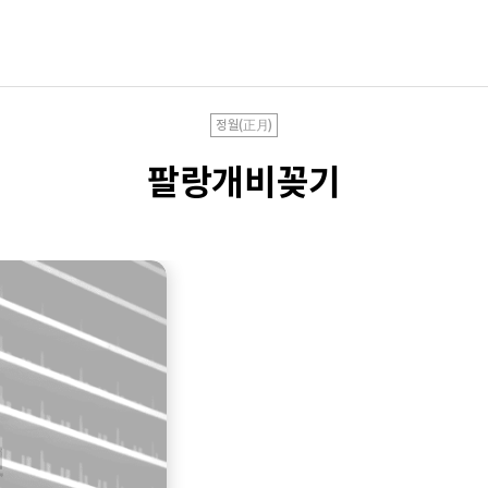
정월(正月)
팔랑개비꽂기