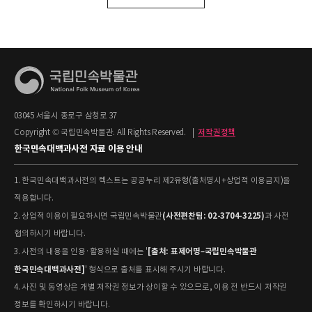
03045 서울시 종로구 삼청로 37
Copyright © 국립민속박물관. All Rights Reserved.
|
저작권정책
한국민속대백과사전 자료 이용 안내
1. 한국민속대백과사전의 텍스트는 공공누리 제2유형(출처명시+상업적 이용금지)을
적용합니다.
(사전편찬팀: 02-3704-3225)
2. 상업적 이용이 필요하시면 국립민속박물관
과 사전
협의하시기 바랍니다.
[출처: 표제어명–국립민속박물관
3. 사전의 내용을 인용·활용하실 때에는 '
한국민속대백과사전]
' 형식으로 출처를 표시해 주시기 바랍니다.
4. 사진 및 동영상은 개별 저작권 정보가 상이할 수 있으므로, 이용 전 반드시 저작권
정보를 확인하시기 바랍니다.