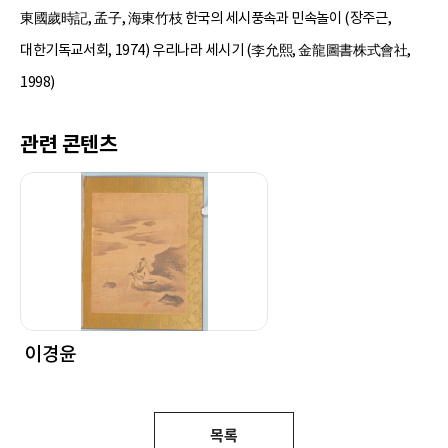
東國歲時記, 孟子, 海東竹枝 한국의 세시풍속과 민속놀이 (장주근,
대한기독교서회, 1974) 우리나라 세시기 (李允熙, 金龍圖書株式會社,
1998)
관련 콘텐츠
이경윤
목록