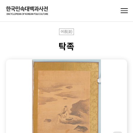
여름(夏)
탁족