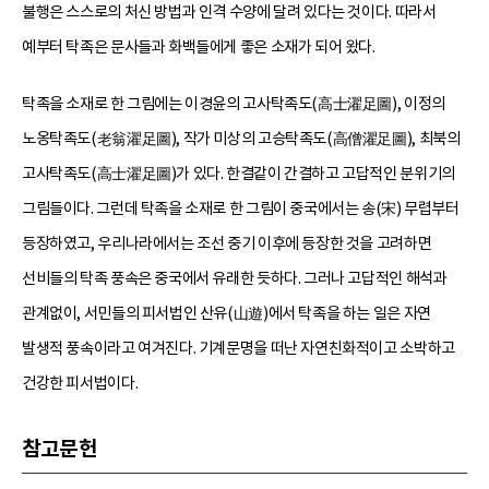
불행은 스스로의 처신 방법과 인격 수양에 달려 있다는 것이다. 따라서
예부터 탁족은 문사들과 화백들에게 좋은 소재가 되어 왔다.
탁족을 소재로 한 그림에는 이경윤의 고사탁족도(高士濯足圖), 이정의
노옹탁족도(老翁濯足圖), 작가 미상의 고승탁족도(高僧濯足圖), 최북의
고사탁족도(高士濯足圖)가 있다. 한결같이 간결하고 고답적인 분위기의
그림들이다. 그런데 탁족을 소재로 한 그림이 중국에서는 송(宋) 무렵부터
등장하였고, 우리나라에서는 조선 중기 이후에 등장한 것을 고려하면
선비들의 탁족 풍속은 중국에서 유래한 듯하다. 그러나 고답적인 해석과
관계없이, 서민들의 피서법인 산유(山遊)에서 탁족을 하는 일은 자연
발생적 풍속이라고 여겨진다. 기계문명을 떠난 자연친화적이고 소박하고
건강한 피서법이다.
참고문헌