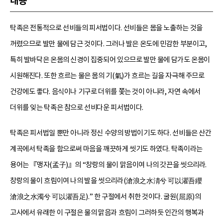
내용
탁족은 전통적으로 선비들의 피서법이다. 선비들은 몸을 노출하는 것을
꺼렸으므로 발만 물에 담근 것이다. 그러나 발은 온도에 민감한 부분이고,
특히 발바닥은 온몸의 신경이 집중되어 있으므로 발만 물에 담가도 온몸이
시원해진다. 또한 흐르는 물은 몸의 기(氣)가 흐르는 길을 자극해 주므로
건강에도 좋다. 음식이나 기구로 더위를 쫓는 것이 아니라, 자연 속에서
더위를 잊는 탁족은 참으로 선비다운 피서법이다.
탁족은 피서법일 뿐만 아니라 정신 수양의 방법이기도 하다. 선비들은 산간
계곡에서 탁족을 함으로써 마음을 깨끗하게 씻기도 하였다. 탁족이라는
용어는 『맹자(孟子)』의 “창랑의 물이 맑음이여 나의 갓끈을 씻으리라.
창랑의 물이 흐림이여 나의 발을 씻으리라(滄浪之水淸兮 可以濯吾纓
滄浪之水濁兮 可以濯吾足).” 한 구절에서 취한 것이다. 굴원(屈原)의
고사에서 유래한 이 구절은 물의 맑음과 흐림이 그러하듯 인간의 행복과