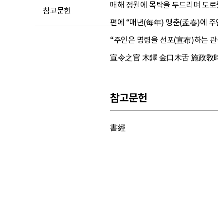
매해 정월에 목탁을 두드리며 도로를
참고문헌
편에 “매년(每年) 맹춘(孟春)에 
“주인은 명령을 선포(宣布)하는 관
宣令之官 木鐸 金口木舌 施政敎時
참고문헌
書經