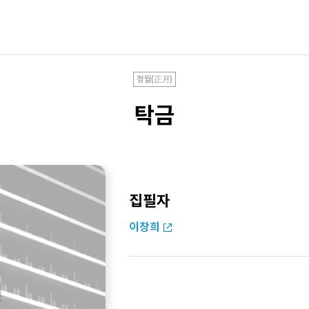
정월(正月)
탁금
집필자
이창희