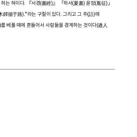
 하는 혀이다. 『서경(書經)』 「하서(夏書) 윤정(胤征)」
鐸循于路).”라는 구절이 있다. 그리고 그 주(註)에
敎)를 베풀 때에 흔들어서 사람들을 경계하는 것이다(遒人