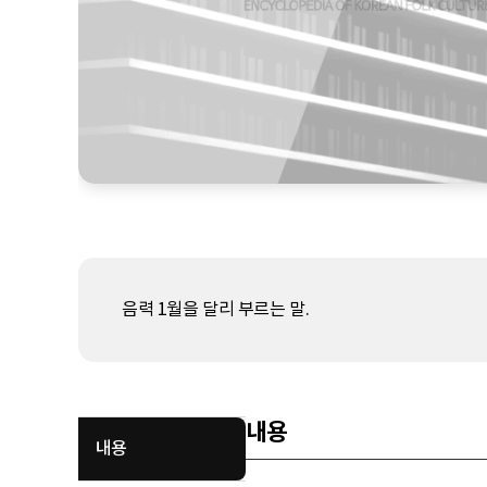
음력 1월을 달리 부르는 말.
내용
내용