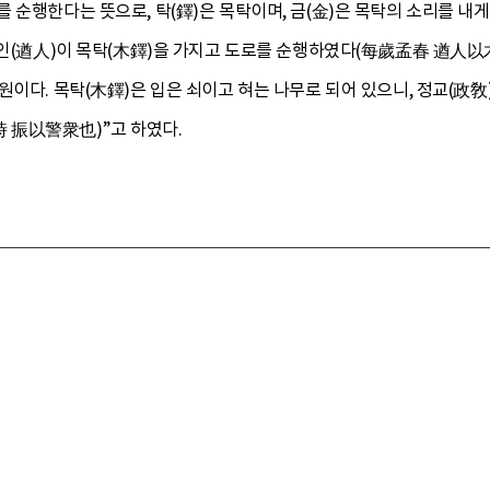
 순행한다는 뜻으로, 탁(鐸)은 목탁이며, 금(金)은 목탁의 소리를 내게
주인(遒人)이 목탁(木鐸)을 가지고 도로를 순행하였다(每歲孟春 遒人以木
원이다. 목탁(木鐸)은 입은 쇠이고 혀는 나무로 되어 있으니, 정교(政
 振以警衆也)”고 하였다.