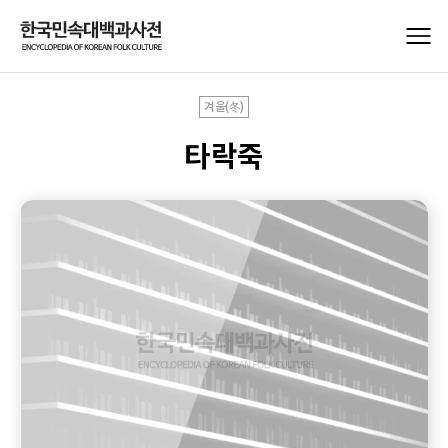
겨울(冬)
타락죽