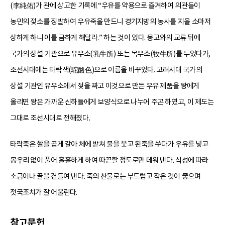
(李純佑)가 관에 상고한 기록에 “우유를 약용으로 즐겨하여 의관들이
농민의 젖소를 징발하여 우유죽을 만드니 경기지방의 농사를 지을 소마저
상하게 하니 이를 금하게 해달라.” 하는 것이 있다. 몽고와의 교류 뒤에
국가의 상설 기관으로 유우소(乳牛所) 또는 목우소(牧牛所)를 두었다가,
조선시대에는 타락색(駝酪色)으로 이름을 바꾸었다. 고려시대 국가의
상설 기관인 유우소에서 젖을 짜고 이것으로 만든 우유 제품을 왕에게
올리면 왕은 가까운 신하들에게 보양식으로 나누어 주곤 하였고, 이 제도는
그대로 조선시대로 전해졌다.
타락죽은 쌀을 곱게 갈아 체에 밭쳐 물을 붓고 된죽을 쑤다가 우유를 넣고
몽우리 없이 풀어 홀홀하게 하여 따끈할 정도로만 데워 낸다. 식성에 따라
소금이나 꿀을 곁들여 낸다. 죽의 찬물로는 부드럽고 작은 것이 좋으며
젓국조치가 잘 어울린다.
참고문헌