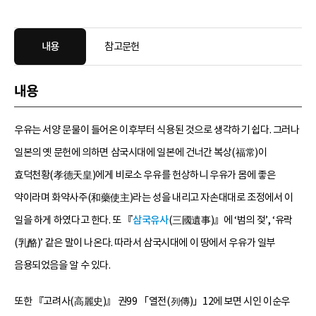
내용
참고문헌
내용
우유는 서양 문물이 들어온 이후부터 식용된 것으로 생각하기 쉽다. 그러나
일본의 옛 문헌에 의하면 삼국시대에 일본에 건너간 복상(福常)이
효덕천황(孝德天皇)에게 비로소 우유를 헌상하니 우유가 몸에 좋은
약이라며 화약사주(和藥使主)라는 성을 내리고 자손대대로 조정에서 이
일을 하게 하였다고 한다. 또 『
삼국유사
(三國遺事)』에 ‘범의 젖’, ‘유락
(乳酪)’ 같은 말이 나온다. 따라서 삼국시대에 이 땅에서 우유가 일부
음용되었음을 알 수 있다.
또한 『고려사(高麗史)』 권99 「열전(列傳)」12에 보면 시인 이순우