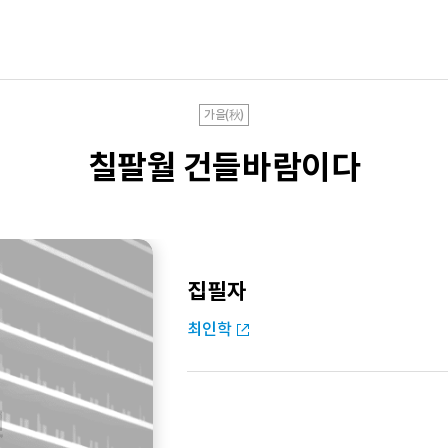
가을(秋)
칠팔월 건들바람이다
집필자
최인학