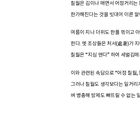
칠월은 김이나 매면서 어정거리는 
한가해진다는 것을 빗대어 이른 말이
여름이 지나 더위도 한풀 꺾이고 
한다. 옛 조상들은 처서(處暑)가 
칠월은 “지심 맨다” 하여 세벌김매
이와 관련된 속담으로 “어정 칠월,
그러나 칠월도 생각보다는 일거리가
벼 병충해 방제도 빠뜨릴 수 없는