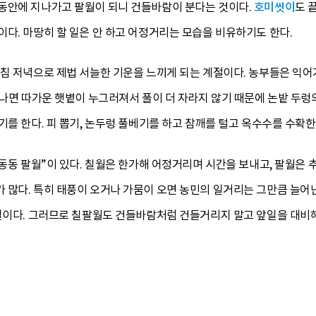
동안에 지나가고 팔월이 되니 건들바람이 분다는 것이다.
호미씻이
도 
다. 마땅히 할 일은 안 하고 어정거리는 모습을 비유하기도 한다.
아침 저녁으로 제법 서늘한 기운을 느끼게 되는 계절이다. 농부들은 익어
지나면 따가운 햇볕이 누그러져서 풀이 더 자라지 않기 때문에 논밭 두렁의
기를 한다. 피 뽑기, 논두렁 풀베기를 하고 참깨를 털고 옥수수를 수확한
 동동 팔월”이 있다. 칠월은 한가해 어정거리며 시간을 보내고, 팔월은
 많다. 특히 태풍이 오거나 가뭄이 오면 농민의 일거리는 그만큼 늘어난
 일이다. 그러므로 칠팔월도 건들바람처럼 건들거리지 말고 앞일을 대비해